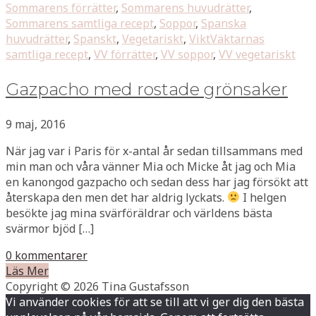
Sommarens förrätter
,
Sommarens huvudrätter
,
Sommarens samtliga recept
,
Soppor
,
Spanska
huvudrätter
,
Spanskt
,
Vegetariskt
,
ViktVäktarnas
samtliga recept
,
VV förrätter
,
VV soppor
,
VV vegetariskt
Gazpacho med rostade grönsaker
9 maj, 2016
När jag var i Paris för x-antal år sedan tillsammans med
min man och våra vänner Mia och Micke åt jag och Mia
en kanongod gazpacho och sedan dess har jag försökt att
återskapa den men det har aldrig lyckats.
I helgen
besökte jag mina svärföräldrar och världens bästa
svärmor bjöd […]
0 kommentarer
Läs Mer
Copyright © 2026 Tina Gustafsson
Vi använder cookies för att se till att vi ger dig den bästa