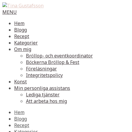
MENU
Hem
Blogg
Recept
Kategorier
Om mig
Bröllop- och eventkoordinator
Böckerna Bröllop & Fest
Föreläsningar
Integritetspolicy
Konst
Min personliga assistans
Lediga tjänster
Att arbeta hos mig
Hem
Blogg
Recept
Kategorier