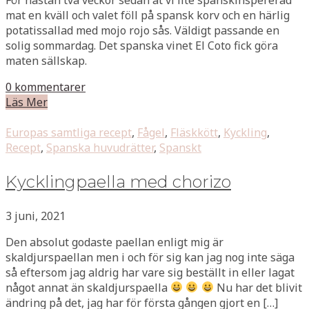
mat en kväll och valet föll på spansk korv och en härlig
potatissallad med mojo rojo sås. Väldigt passande en
solig sommardag. Det spanska vinet El Coto fick göra
maten sällskap.
0 kommentarer
Läs Mer
Europas samtliga recept
,
Fågel
,
Fläskkött
,
Kyckling
,
Recept
,
Spanska huvudrätter
,
Spanskt
Kycklingpaella med chorizo
3 juni, 2021
Den absolut godaste paellan enligt mig är
skaldjurspaellan men i och för sig kan jag nog inte säga
så eftersom jag aldrig har vare sig beställt in eller lagat
något annat än skaldjurspaella
Nu har det blivit
ändring på det, jag har för första gången gjort en […]