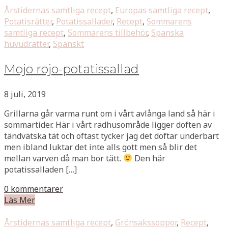
Årstidernas samtliga recept
,
Europas samtliga recept
,
Potatisrätter
,
Potatissallader
,
Recept
,
Sommarens
samtliga recept
,
Sommarens tillbehör
,
Spanska
huvudrätter
,
Spanskt
Mojo rojo-potatissallad
8 juli, 2019
Grillarna går varma runt om i vårt avlånga land så här i
sommartider. Här i vårt radhusområde ligger doften av
tändvätska tät och oftast tycker jag det doftar underbart
men ibland luktar det inte alls gott men så blir det
mellan varven då man bor tätt.
Den här
potatissalladen […]
0 kommentarer
Läs Mer
Årstidernas samtliga recept
,
Grönsakssoppor
,
Recept
,