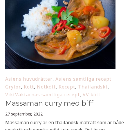
Asiens huvudrätter
,
Asiens samtliga recept
,
Grytor
,
Kött
,
Nötkött
,
Recept
,
Thailändskt
,
ViktVäktarnas samtliga recept
,
VV kött
Massaman curry med biff
27 september, 2022
Massaman curry är en thailändsk maträtt som är både
smakrik och ganska mild i sin smak. Det är en