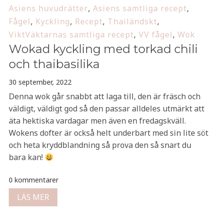
Asiens huvudrätter
,
Asiens samtliga recept
,
Fågel
,
Kyckling
,
Recept
,
Thailändskt
,
ViktVäktarnas samtliga recept
,
VV fågel
,
Wok
Wokad kyckling med torkad chili
och thaibasilika
30 september, 2022
Denna wok går snabbt att laga till, den är fräsch och
väldigt, väldigt god så den passar alldeles utmärkt att
äta hektiska vardagar men även en fredagskväll.
Wokens dofter är också helt underbart med sin lite söt
och heta kryddblandning så prova den så snart du
bara kan!
0 kommentarer
LÄS MER