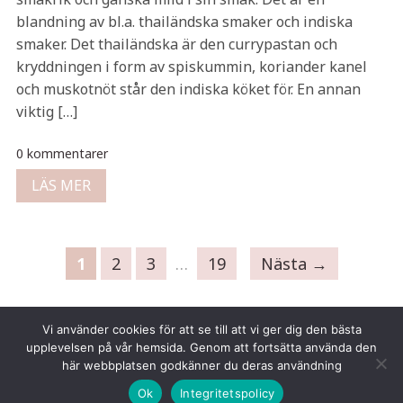
blandning av bl.a. thailändska smaker och indiska
smaker. Det thailändska är den currypastan och
kryddningen i form av spiskummin, koriander kanel
och muskotnöt står den indiska köket för. En annan
viktig […]
0 kommentarer
LÄS MER
1
2
3
…
19
Nästa →
Vi använder cookies för att se till att vi ger dig den bästa
upplevelsen på vår hemsida. Genom att fortsätta använda den
här webbplatsen godkänner du deras användning
Copyright © 2026 Tina Gustafsson
Ok
Integritetspolicy