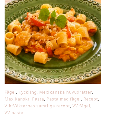
Fågel
,
Kyckling
,
Mexikanska huvudrätter
,
Mexikanskt
,
Pasta
,
Pasta med fågel
,
Recept
,
ViktVäktarnas samtliga recept
,
VV fågel
,
VV pasta