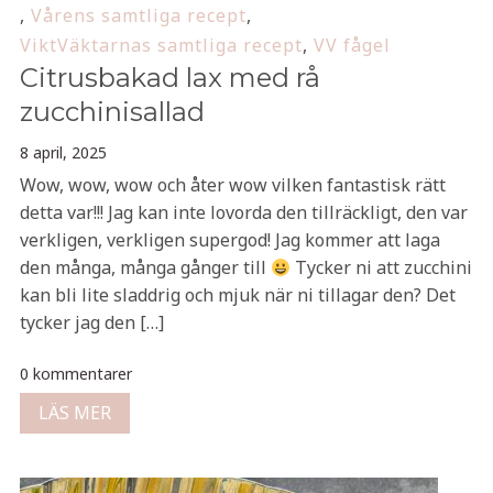
,
Vårens samtliga recept
,
ViktVäktarnas samtliga recept
,
VV fågel
Citrusbakad lax med rå
zucchinisallad
8 april, 2025
Wow, wow, wow och åter wow vilken fantastisk rätt
detta var!!! Jag kan inte lovorda den tillräckligt, den var
verkligen, verkligen supergod! Jag kommer att laga
den många, många gånger till
Tycker ni att zucchini
kan bli lite sladdrig och mjuk när ni tillagar den? Det
tycker jag den […]
0 kommentarer
LÄS MER