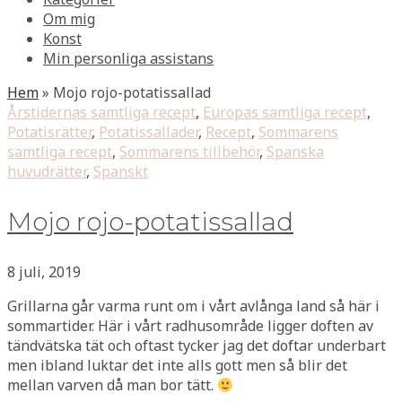
Om mig
Konst
Min personliga assistans
Hem
»
Mojo rojo-potatissallad
Årstidernas samtliga recept
,
Europas samtliga recept
,
Potatisrätter
,
Potatissallader
,
Recept
,
Sommarens
samtliga recept
,
Sommarens tillbehör
,
Spanska
huvudrätter
,
Spanskt
Mojo rojo-potatissallad
8 juli, 2019
Grillarna går varma runt om i vårt avlånga land så här i
sommartider. Här i vårt radhusområde ligger doften av
tändvätska tät och oftast tycker jag det doftar underbart
men ibland luktar det inte alls gott men så blir det
mellan varven då man bor tätt.