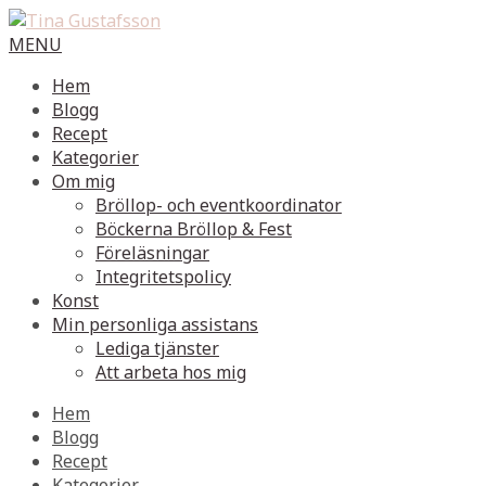
MENU
Hem
Blogg
Recept
Kategorier
Om mig
Bröllop- och eventkoordinator
Böckerna Bröllop & Fest
Föreläsningar
Integritetspolicy
Konst
Min personliga assistans
Lediga tjänster
Att arbeta hos mig
Hem
Blogg
Recept
Kategorier