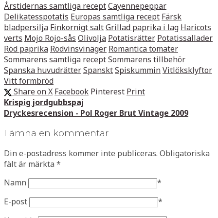
Årstidernas samtliga recept
Cayennepeppar
Delikatesspotatis
Europas samtliga recept
Färsk
bladpersilja
Finkornigt salt
Grillad paprika i lag
Haricots
verts
Mojo Rojo-sås
Olivolja
Potatisrätter
Potatissallader
Röd paprika
Rödvinsvinäger
Romantica tomater
Sommarens samtliga recept
Sommarens tillbehör
Spanska huvudrätter
Spanskt
Spiskummin
Vitlöksklyftor
Vitt formbröd
Share on X
Facebook
Pinterest
Print
Krispig jordgubbspaj
Dryckesrecension - Pol Roger Brut Vintage 2009
Lämna en kommentar
Din e-postadress kommer inte publiceras.
Obligatoriska
fält är märkta
*
Namn
*
E-post
*