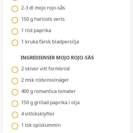
2-3 dl mojo rojo-sås
150 g haricots verts
1 röd paprika
1 kruka färsk bladpersilja
INGREDIENSER MOJO ROJO-SÅS
2 skivor vitt formbröd
2 msk rödvinsvinäger
400 g romantica tomater
150 g grillad paprika i olja
4 vitlöksklyftor
1 tsk spiskummin