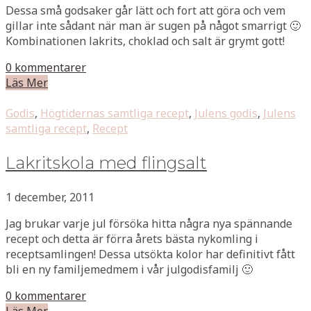
Dessa små godsaker går lätt och fort att göra och vem
gillar inte sådant när man är sugen på något smarrigt 🙂
Kombinationen lakrits, choklad och salt är grymt gott!
0 kommentarer
Läs Mer
Godis
,
Högtidernas samtliga recept
,
Julens godis
,
Julens
samtliga recept
,
Recept
Lakritskola med flingsalt
1 december, 2011
Jag brukar varje jul försöka hitta några nya spännande
recept och detta är förra årets bästa nykomling i
receptsamlingen! Dessa utsökta kolor har definitivt fått
bli en ny familjemedmem i vår julgodisfamilj 🙂
0 kommentarer
Läs Mer