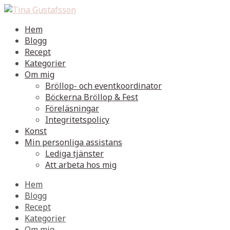
Hem
Blogg
Recept
Kategorier
Om mig
Bröllop- och eventkoordinator
Böckerna Bröllop & Fest
Föreläsningar
Integritetspolicy
Konst
Min personliga assistans
Lediga tjänster
Att arbeta hos mig
Hem
Blogg
Recept
Kategorier
Om mig