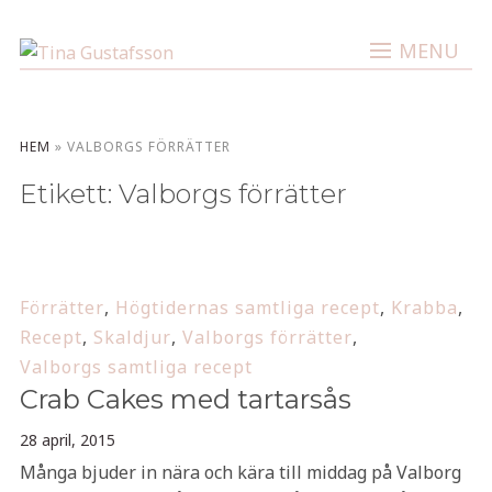
MENU
HEM
»
VALBORGS FÖRRÄTTER
Etikett:
Valborgs förrätter
Förrätter
,
Högtidernas samtliga recept
,
Krabba
,
Recept
,
Skaldjur
,
Valborgs förrätter
,
Valborgs samtliga recept
Crab Cakes med tartarsås
28 april, 2015
Många bjuder in nära och kära till middag på Valborg