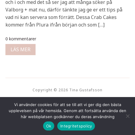
och i och med det så ser jag att många söker på
Valborg + mat nu, därför tänkte jag ge er ett tips på
vad ni kan servera som förrätt. Dessa Crab Cakes
kommer från Plura ifrån början och som […]
0 kommentarer
LÄS MER
Copyright © 2026 Tina Gustafsson
Vi använder cookies för att se till att vi ger dig den bästa
upplevelsen på vår hemsida. Genom att fortsätta använda den
här webbplatsen godkänner du deras användning
Ok
Integritetspolicy