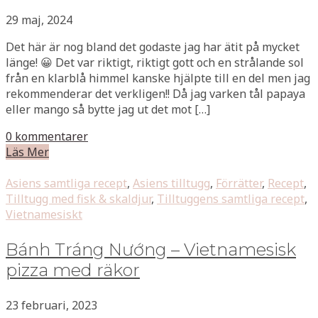
29 maj, 2024
Det här är nog bland det godaste jag har ätit på mycket
länge! 😀 Det var riktigt, riktigt gott och en strålande sol
från en klarblå himmel kanske hjälpte till en del men jag
rekommenderar det verkligen!! Då jag varken tål papaya
eller mango så bytte jag ut det mot […]
0 kommentarer
Läs Mer
Asiens samtliga recept
,
Asiens tilltugg
,
Förrätter
,
Recept
,
Tilltugg med fisk & skaldjur
,
Tilltuggens samtliga recept
,
Vietnamesiskt
Bánh Tráng Nướng – Vietnamesisk
pizza med räkor
23 februari, 2023