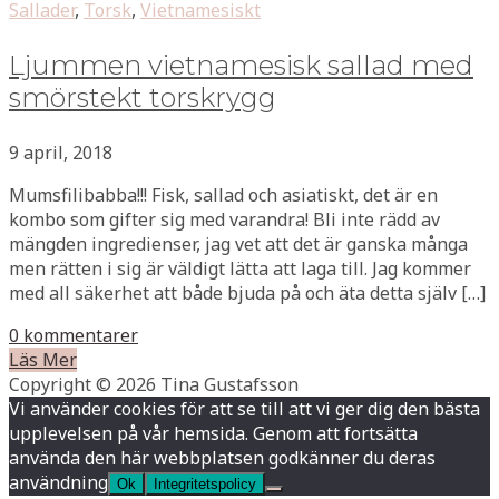
Sallader
,
Torsk
,
Vietnamesiskt
Ljummen vietnamesisk sallad med
smörstekt torskrygg
9 april, 2018
Mumsfilibabba!!! Fisk, sallad och asiatiskt, det är en
kombo som gifter sig med varandra! Bli inte rädd av
mängden ingredienser, jag vet att det är ganska många
men rätten i sig är väldigt lätta att laga till. Jag kommer
med all säkerhet att både bjuda på och äta detta själv […]
0 kommentarer
Läs Mer
Copyright © 2026 Tina Gustafsson
Vi använder cookies för att se till att vi ger dig den bästa
upplevelsen på vår hemsida. Genom att fortsätta
använda den här webbplatsen godkänner du deras
användning
Ok
Integritetspolicy