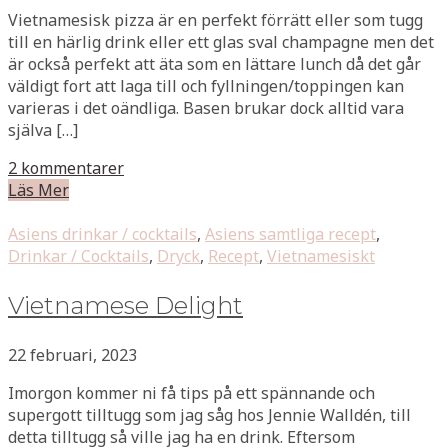
Vietnamesisk pizza är en perfekt förrätt eller som tugg
till en härlig drink eller ett glas sval champagne men det
är också perfekt att äta som en lättare lunch då det går
väldigt fort att laga till och fyllningen/toppingen kan
varieras i det oändliga. Basen brukar dock alltid vara
själva […]
2 kommentarer
Läs Mer
Asiens drinkar / cocktails
,
Asiens samtliga recept
,
Drinkar / Cocktails
,
Dryck
,
Recept
,
Vietnamesiskt
Vietnamese Delight
22 februari, 2023
Imorgon kommer ni få tips på ett spännande och
supergott tilltugg som jag såg hos Jennie Walldén, till
detta tilltugg så ville jag ha en drink. Eftersom