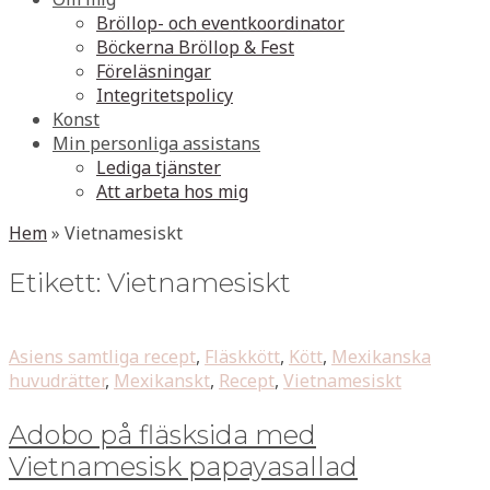
Bröllop- och eventkoordinator
Böckerna Bröllop & Fest
Föreläsningar
Integritetspolicy
Konst
Min personliga assistans
Lediga tjänster
Att arbeta hos mig
Hem
»
Vietnamesiskt
Etikett:
Vietnamesiskt
Asiens samtliga recept
,
Fläskkött
,
Kött
,
Mexikanska
huvudrätter
,
Mexikanskt
,
Recept
,
Vietnamesiskt
Adobo på fläsksida med
Vietnamesisk papayasallad