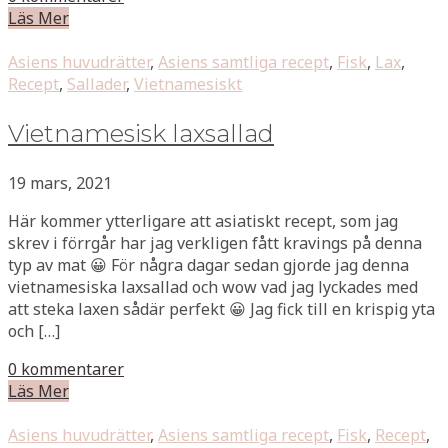
Läs Mer
Asiens huvudrätter
,
Asiens samtliga recept
,
Fisk
,
Lax
,
Recept
,
Sallader
,
Vietnamesiskt
Vietnamesisk laxsallad
19 mars, 2021
Här kommer ytterligare att asiatiskt recept, som jag
skrev i förrgår har jag verkligen fått kravings på denna
typ av mat 😀 För några dagar sedan gjorde jag denna
vietnamesiska laxsallad och wow vad jag lyckades med
att steka laxen sådär perfekt 😀 Jag fick till en krispig yta
och […]
0 kommentarer
Läs Mer
Asiens huvudrätter
,
Asiens samtliga recept
,
Fisk
,
Recept
,