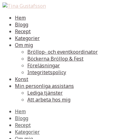
Hem
Blogg
Recept
Kategorier
Om mig
Bröllop- och eventkoordinator
Böckerna Bröllop & Fest
Föreläsningar
Integritetspolicy
Konst
Min personliga assistans
Lediga tjänster
Att arbeta hos mig
Hem
Blogg
Recept
Kategorier
Om mig