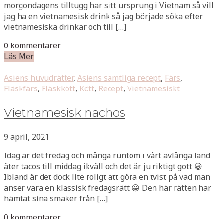
morgondagens tilltugg har sitt ursprung i Vietnam så vill
jag ha en vietnamesisk drink så jag började söka efter
vietnamesiska drinkar och till […]
0 kommentarer
Läs Mer
Asiens huvudrätter
,
Asiens samtliga recept
,
Färs
,
Fläskfärs
,
Fläskkött
,
Kött
,
Recept
,
Vietnamesiskt
Vietnamesisk nachos
9 april, 2021
Idag är det fredag och många runtom i vårt avlånga land
äter tacos till middag ikväll och det är ju riktigt gott 😀
Ibland är det dock lite roligt att göra en tvist på vad man
anser vara en klassisk fredagsrätt 😀 Den här rätten har
hämtat sina smaker från […]
0 kommentarer