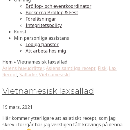
Bröllop- och eventkoordinator
Böckerna Bröllop & Fest
Föreläsningar
Integritetspolicy
Konst
Min personliga assistans
Lediga tjänster
Att arbeta hos mig
Hem
»
Vietnamesisk laxsallad
Asiens huvudrätter
,
Asiens samtliga recept
,
Fisk
,
Lax
,
Recept
,
Sallader
,
Vietnamesiskt
Vietnamesisk laxsallad
19 mars, 2021
Här kommer ytterligare att asiatiskt recept, som jag
skrev i förrgår har jag verkligen fått kravings på denna