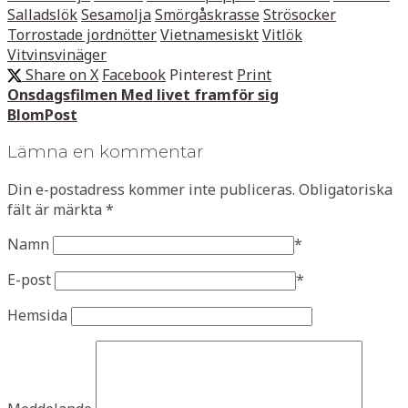
Salladslök
Sesamolja
Smörgåskrasse
Strösocker
Torrostade jordnötter
Vietnamesiskt
Vitlök
Vitvinsvinäger
Share on X
Facebook
Pinterest
Print
Onsdagsfilmen Med livet framför sig
BlomPost
Lämna en kommentar
Din e-postadress kommer inte publiceras.
Obligatoriska
fält är märkta
*
Namn
*
E-post
*
Hemsida