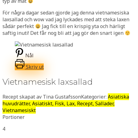
typ av mat
För några dagar sedan gjorde jag denna vietnamesiska
laxsallad och wow vad jag lyckades med att steka laxen
sådär perfekt
Jag fick till en krispig yta och härligt
saftig inuti! Det får nog bli att jag gör den snart igen
Nål
Skriv ut
Vietnamesisk laxsallad
Recept skapat av Tina Gustafsson
Kategorier:
Asiatiska
huvudrätter, Asiatiskt, Fisk, Lax, Recept, Sallader,
Vietnamesiskt
Portioner
4