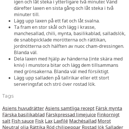
igen och låt steka i ytterligare två minuter. Vänd
därefter laxen en sista gång och låt steka i två
minuter till.
Lägg upp laxen på ett fat och låt svalna.
Ta fram en stor skål och lägg i krasse,
manchesallad, chili, mynta, basilikablad, salladslök,
de snabbpicklade morötterna och rättikan,
jordnötterna och hälften av nuoc cham-dressingen.
Blanda väl.
Dela laxen med hjälp av händerna (inte skära med
kniv) i munstora bitar och lägg dem tillsammans
med grönsakerna. Blanda väl med försiktigt.
Lägg upp salladen på tallrikar eller ett stort
serveringsfat och strö över rostad lök.
Tags
Asiens huvudrätter
Asiens samtliga recept
Färsk mynta
Färska basilikablad
Färskpressad limejuice
Finkornigt
salt
Fish sauce
Fisk
Lax
Laxfilé
Machésallad
Morot
Neutral olja
Rättika
Röd chilipeppar
Rostad lök
Sallader