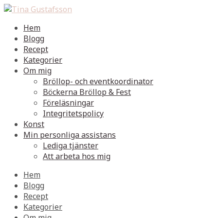
Hem
Blogg
Recept
Kategorier
Om mig
Bröllop- och eventkoordinator
Böckerna Bröllop & Fest
Föreläsningar
Integritetspolicy
Konst
Min personliga assistans
Lediga tjänster
Att arbeta hos mig
Hem
Blogg
Recept
Kategorier
Om mig