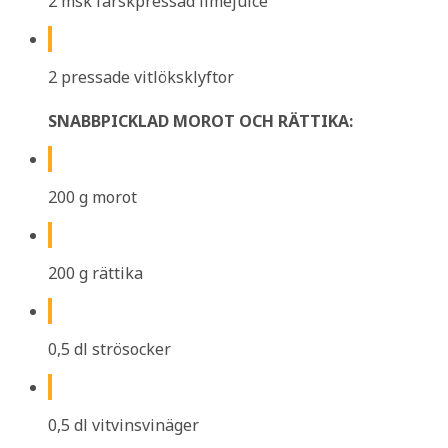
2 msk färskpressad limejuice
2 pressade vitlöksklyftor
SNABBPICKLAD MOROT OCH RÄTTIKA:
200 g morot
200 g rättika
0,5 dl strösocker
0,5 dl vitvinsvinäger