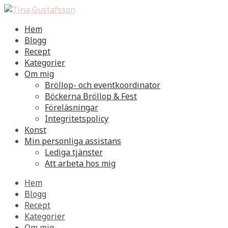
Hem
Blogg
Recept
Kategorier
Om mig
Bröllop- och eventkoordinator
Böckerna Bröllop & Fest
Föreläsningar
Integritetspolicy
Konst
Min personliga assistans
Lediga tjänster
Att arbeta hos mig
Hem
Blogg
Recept
Kategorier
Om mig