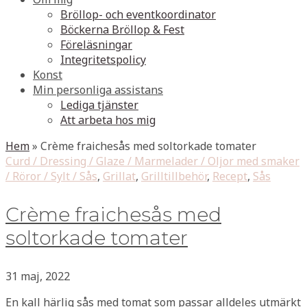
Bröllop- och eventkoordinator
Böckerna Bröllop & Fest
Föreläsningar
Integritetspolicy
Konst
Min personliga assistans
Lediga tjänster
Att arbeta hos mig
Hem
»
Crème fraichesås med soltorkade tomater
Curd / Dressing / Glaze / Marmelader / Oljor med smaker
/ Röror / Sylt / Sås
,
Grillat
,
Grilltillbehör
,
Recept
,
Sås
Crème fraichesås med
soltorkade tomater
31 maj, 2022
En kall härlig sås med tomat som passar alldeles utmärkt