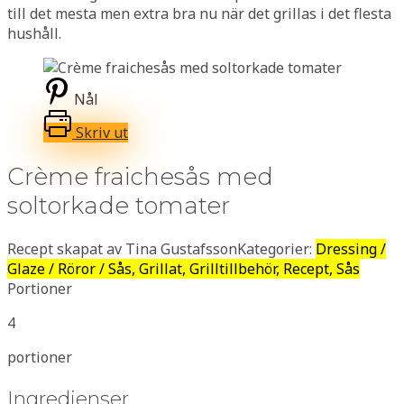
till det mesta men extra bra nu när det grillas i det flesta
hushåll.
Nål
Skriv ut
Crème fraichesås med
soltorkade tomater
Recept skapat av Tina Gustafsson
Kategorier:
Dressing /
Glaze / Röror / Sås, Grillat, Grilltillbehör, Recept, Sås
Portioner
4
portioner
Ingredienser