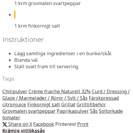
1 krm grovmalen svartpeppar
1 krm finkornigt salt
Instruktioner
Lägg samtliga ingredienser i en bunke/skål.
Blanda väl.
Ställ svalt fram till servering.
Tags
Chilipulver
Crème fraiche Naturell 32%
Curd / Dressing /
Glaze / Marmelader / Röror / Sylt / Sås
Färskpressad
citronjuice
Finkornigt salt
Grillat
Grilltillbehör
Grovmalen svartpeppar
Paprikapulver
Sås
Soltorkade
tomater
Share on X
Facebook
Pinterest
Print
Krämig vitlökssås