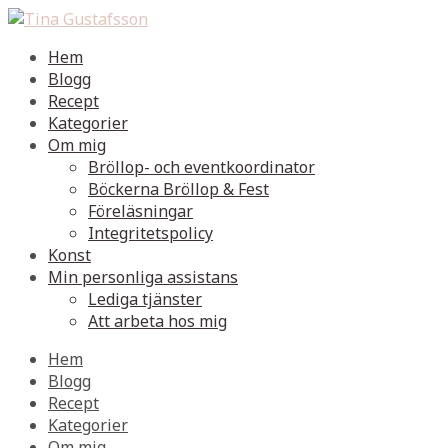
Hem
Blogg
Recept
Kategorier
Om mig
Bröllop- och eventkoordinator
Böckerna Bröllop & Fest
Föreläsningar
Integritetspolicy
Konst
Min personliga assistans
Lediga tjänster
Att arbeta hos mig
Hem
Blogg
Recept
Kategorier
Om mig