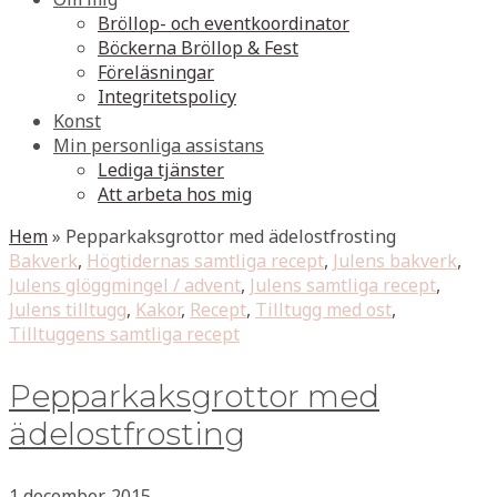
Bröllop- och eventkoordinator
Böckerna Bröllop & Fest
Föreläsningar
Integritetspolicy
Konst
Min personliga assistans
Lediga tjänster
Att arbeta hos mig
Hem
»
Pepparkaksgrottor med ädelostfrosting
Bakverk
,
Högtidernas samtliga recept
,
Julens bakverk
,
Julens glöggmingel / advent
,
Julens samtliga recept
,
Julens tilltugg
,
Kakor
,
Recept
,
Tilltugg med ost
,
Tilltuggens samtliga recept
Pepparkaksgrottor med
ädelostfrosting
1 december, 2015