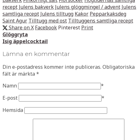
recept
Julens bakverk
Julens glöggmingel / advent
Julens
samtliga recept
Julens tilltugg
Kakor
Pepparkaksdeg
Saint Agur
Tilltugg med ost
Tilltuggens samtliga recept
Share on X
Facebook
Pinterest
Print
Glöggryta
Isig äppelcocktail
Lämna en kommentar
Din e-postadress kommer inte publiceras.
Obligatoriska
fält är märkta
*
Namn
*
E-post
*
Hemsida