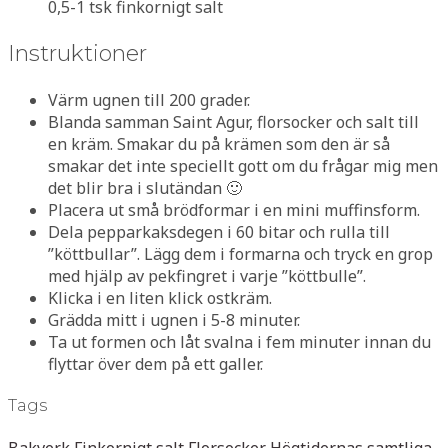
0,5-1 tsk finkornigt salt
Instruktioner
Värm ugnen till 200 grader.
Blanda samman Saint Agur, florsocker och salt till
en kräm. Smakar du på krämen som den är så
smakar det inte speciellt gott om du frågar mig men
det blir bra i slutändan 🙂
Placera ut små brödformar i en mini muffinsform.
Dela pepparkaksdegen i 60 bitar och rulla till
”köttbullar”. Lägg dem i formarna och tryck en grop
med hjälp av pekfingret i varje ”köttbulle”.
Klicka i en liten klick ostkräm.
Grädda mitt i ugnen i 5-8 minuter.
Ta ut formen och låt svalna i fem minuter innan du
flyttar över dem på ett galler.
Tags
Bakverk
Finkornigt salt
Florsocker
Högtidernas samtliga