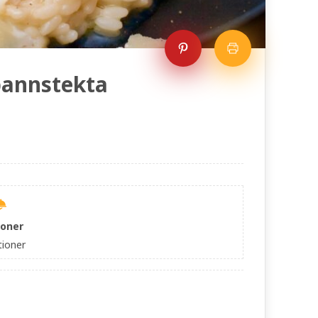
pannstekta
ioner
tioner