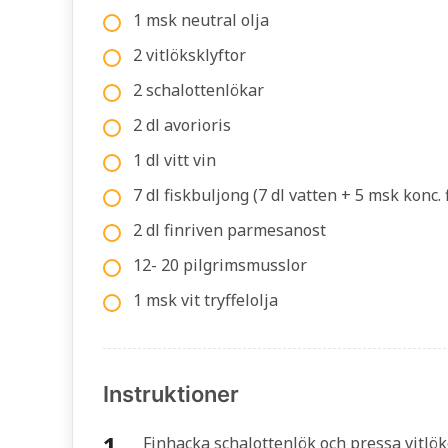
1 msk neutral olja
2 vitlöksklyftor
2 schalottenlökar
2 dl avorioris
1 dl vitt vin
7 dl fiskbuljong (7 dl vatten + 5 msk konc. 
2 dl finriven parmesanost
12- 20 pilgrimsmusslor
1 msk vit tryffelolja
Instruktioner
Finhacka schalottenlök och pressa vitlöke