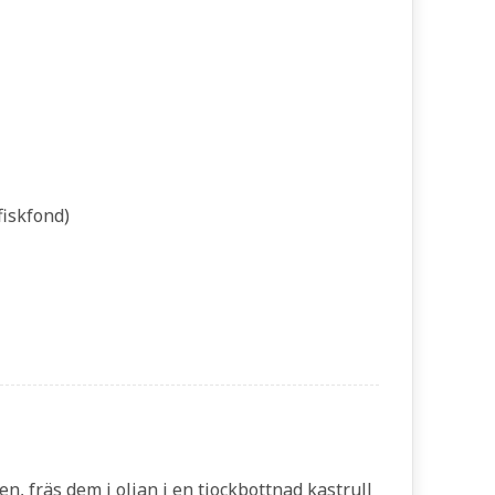
fiskfond)
n, fräs dem i oljan i en tjockbottnad kastrull