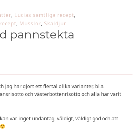
ätter
,
Lucias samtliga recept
,
recept
,
Musslor
,
Skaldjur
d pannstekta
jag har gjort ett flertal olika varianter, bl.a.
ansrisotto och västerbottenrisotto och alla har varit
n var inget undantag, väldigt, väldigt god och att