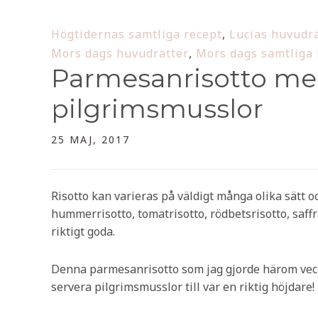
Högtidernas samtliga recept
,
Lucias huvudr
Mors dags huvudrätter
,
Mors dags samtliga 
Parmesanrisotto me
pilgrimsmusslor
25 MAJ, 2017
Risotto kan varieras på väldigt många olika sätt och 
hummerrisotto, tomatrisotto, rödbetsrisotto, saffr
riktigt goda.
Denna parmesanrisotto som jag gjorde härom vecka
servera pilgrimsmusslor till var en riktig höjdare!