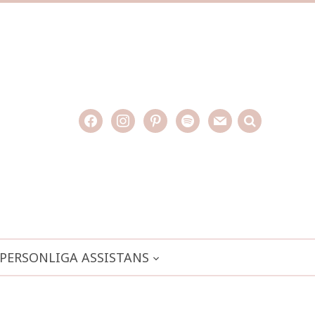
facebook
instagram
pinterest
spotify
mail
search

PERSONLIGA ASSISTANS