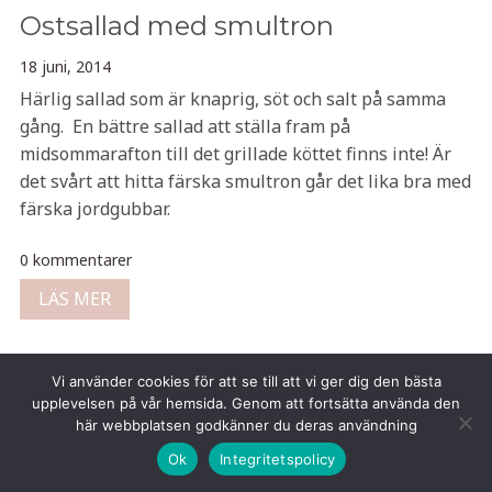
Ostsallad med smultron
18 juni, 2014
Härlig sallad som är knaprig, söt och salt på samma
gång. En bättre sallad att ställa fram på
midsommarafton till det grillade köttet finns inte! Är
det svårt att hitta färska smultron går det lika bra med
färska jordgubbar.
0 kommentarer
LÄS MER
Vi använder cookies för att se till att vi ger dig den bästa
upplevelsen på vår hemsida. Genom att fortsätta använda den
här webbplatsen godkänner du deras användning
Copyright © 2026 Tina Gustafsson
Ok
Integritetspolicy