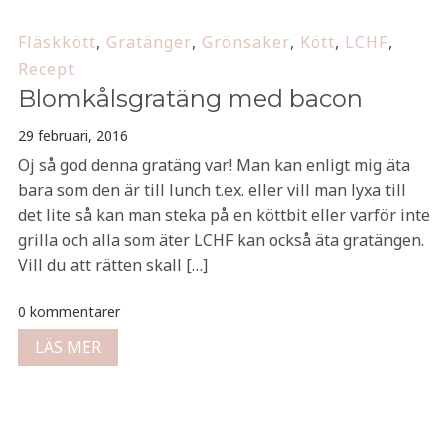
Fläskkött
,
Gratänger
,
Grönsaker
,
Kött
,
LCHF
,
Recept
Blomkålsgratäng med bacon
29 februari, 2016
Oj så god denna gratäng var! Man kan enligt mig äta
bara som den är till lunch t.ex. eller vill man lyxa till
det lite så kan man steka på en köttbit eller varför inte
grilla och alla som äter LCHF kan också äta gratängen.
Vill du att rätten skall […]
0 kommentarer
LÄS MER