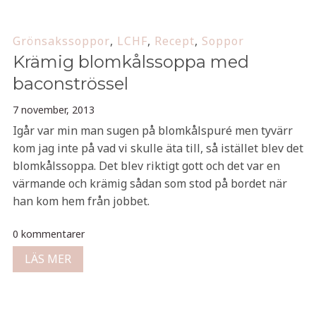
Grönsakssoppor
,
LCHF
,
Recept
,
Soppor
Krämig blomkålssoppa med
baconströssel
7 november, 2013
Igår var min man sugen på blomkålspuré men tyvärr
kom jag inte på vad vi skulle äta till, så istället blev det
blomkålssoppa. Det blev riktigt gott och det var en
värmande och krämig sådan som stod på bordet när
han kom hem från jobbet.
0 kommentarer
LÄS MER