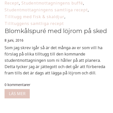
Recept
,
Studentmottagningens buffé
,
Studentmottagningens samtliga recept
,
Tilltugg med fisk & skaldjur
,
Tilltuggens samtliga recept
Blomkålspuré med löjrom på sked
8 juni, 2016
Som jag skrev igår så är det många av er som vill ha
förslag på olika tilltugg till den kommande
studentmottagningen som ni håller på att planera.
Detta tycker jag är jättegott och det går att förbereda
fram tills det är dags att lägga på löjrom och dill.
0 kommentarer
LÄS MER