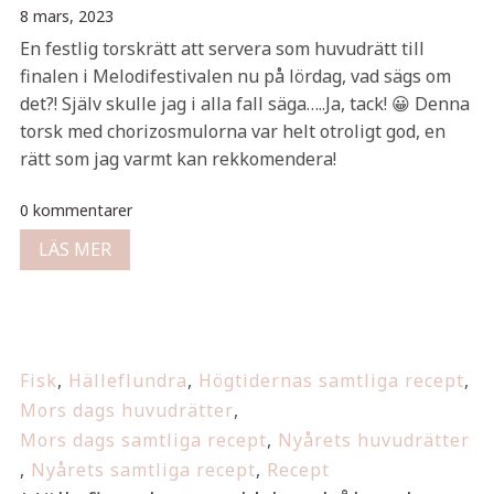
8 mars, 2023
En festlig torskrätt att servera som huvudrätt till
finalen i Melodifestivalen nu på lördag, vad sägs om
det?! Själv skulle jag i alla fall säga…..Ja, tack! 😀 Denna
torsk med chorizosmulorna var helt otroligt god, en
rätt som jag varmt kan rekkomendera!
0 kommentarer
LÄS MER
Fisk
,
Hälleflundra
,
Högtidernas samtliga recept
,
Mors dags huvudrätter
,
Mors dags samtliga recept
,
Nyårets huvudrätter
,
Nyårets samtliga recept
,
Recept