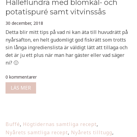
Hälleflundra med blomkål- och
potatispuré samt vitvinssås
30 december, 2018
Detta blir mitt tips på vad ni kan äta till huvudrätt på
nyårsafton, en helt gudomligt god fiskrätt som trotts
sin långa ingredienslista är väldigt lätt att tillaga och
det är ju ett plus när man har gäster eller vad säger
ni? 🙂
0 kommentarer
LÄS MER
Buffé
,
Högtidernas samtliga recept
,
Nyårets samtliga recept
,
Nyårets tilltugg
,