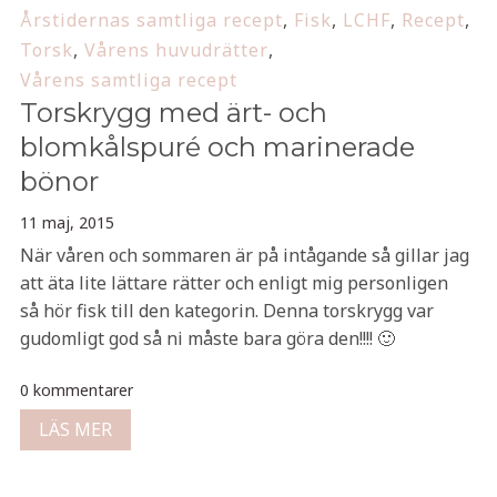
Årstidernas samtliga recept
,
Fisk
,
LCHF
,
Recept
,
Torsk
,
Vårens huvudrätter
,
Vårens samtliga recept
Torskrygg med ärt- och
blomkålspuré och marinerade
bönor
11 maj, 2015
När våren och sommaren är på intågande så gillar jag
att äta lite lättare rätter och enligt mig personligen
så hör fisk till den kategorin. Denna torskrygg var
gudomligt god så ni måste bara göra den!!!! 🙂
0 kommentarer
LÄS MER