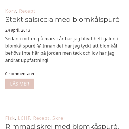
Korv
,
Recept
Stekt salsiccia med blomkålspuré
24 april, 2013
Sedan i mitten på mars i år har jag blivit helt galen i
blomkålspuré 🙂 Innan det har jag tyckt att blomkål
behövs inte här på jorden men tack och lov har jag
ändrat uppfattning!
0 kommentarer
LÄS MER
Fisk
,
LCHF
,
Recept
,
Skrei
Rimmad skrei med blomkåspuré,