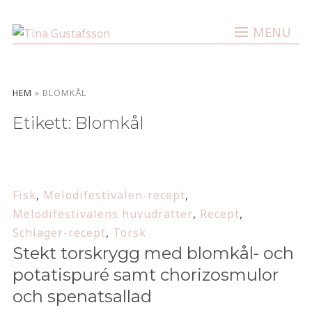
MENU
HEM
»
BLOMKÅL
Etikett:
Blomkål
Fisk
,
Melodifestivalen-recept
,
Melodifestivalens huvudrätter
,
Recept
,
Schlager-recept
,
Torsk
Stekt torskrygg med blomkål- och
potatispuré samt chorizosmulor
och spenatsallad