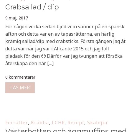
Crabsallad / dip
9 maj, 2017
För någon vecka sedan bjöd vi in vänner på en spansk
afton och detta var en av tapasrätterna, en härlig
krämig sallad/dip med crabsticks. Första gången jag åt
detta var när jag var i Alicante 2015 och jag föll
pladask för den 🙂 Därför var jag tvungen att försöka
återskapa den när […]
0 kommentarer
LÄS MER
Förrätter
,
Krabba
,
LCHF
,
Recept
,
Skaldjur
Västerbotten och äggmuffins med