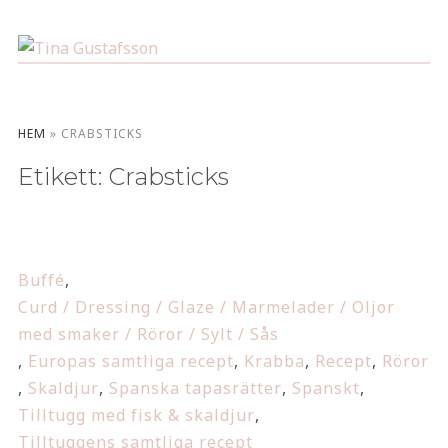
HEM
»
CRABSTICKS
Etikett:
Crabsticks
Buffé
,
Curd / Dressing / Glaze / Marmelader / Oljor
med smaker / Röror / Sylt / Sås
,
Europas samtliga recept
,
Krabba
,
Recept
,
Röror
,
Skaldjur
,
Spanska tapasrätter
,
Spanskt
,
Tilltugg med fisk & skaldjur
,
Tilltuggens samtliga recept