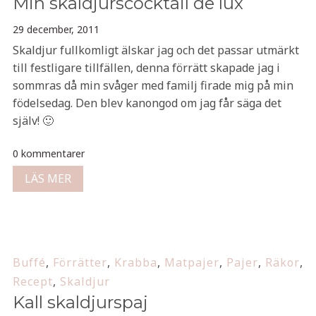
Min skaldjurscocktail de lux
29 december, 2011
Skaldjur fullkomligt älskar jag och det passar utmärkt
till festligare tillfällen, denna förrätt skapade jag i
sommras då min svåger med familj firade mig på min
födelsedag. Den blev kanongod om jag får säga det
själv! 🙂
0 kommentarer
LÄS MER
Buffé
,
Förrätter
,
Krabba
,
Matpajer
,
Pajer
,
Räkor
,
Recept
,
Skaldjur
Kall skaldjurspaj