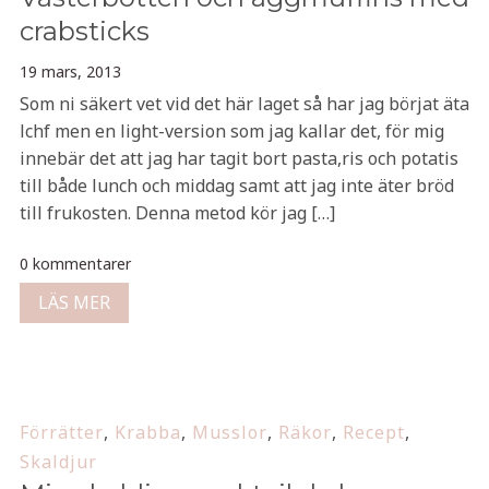
crabsticks
19 mars, 2013
Som ni säkert vet vid det här laget så har jag börjat äta
lchf men en light-version som jag kallar det, för mig
innebär det att jag har tagit bort pasta,ris och potatis
till både lunch och middag samt att jag inte äter bröd
till frukosten. Denna metod kör jag […]
0 kommentarer
LÄS MER
Förrätter
,
Krabba
,
Musslor
,
Räkor
,
Recept
,
Skaldjur