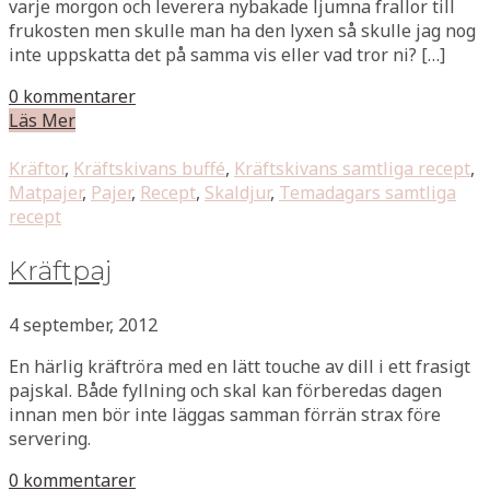
varje morgon och leverera nybakade ljumna frallor till
frukosten men skulle man ha den lyxen så skulle jag nog
inte uppskatta det på samma vis eller vad tror ni? […]
0 kommentarer
Läs Mer
Kräftor
,
Kräftskivans buffé
,
Kräftskivans samtliga recept
,
Matpajer
,
Pajer
,
Recept
,
Skaldjur
,
Temadagars samtliga
recept
Kräftpaj
4 september, 2012
En härlig kräftröra med en lätt touche av dill i ett frasigt
pajskal. Både fyllning och skal kan förberedas dagen
innan men bör inte läggas samman förrän strax före
servering.
0 kommentarer