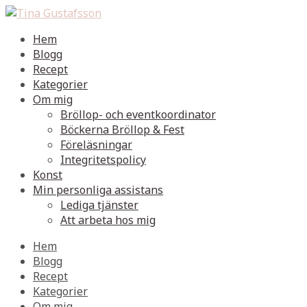
Hem
Blogg
Recept
Kategorier
Om mig
Bröllop- och eventkoordinator
Böckerna Bröllop & Fest
Föreläsningar
Integritetspolicy
Konst
Min personliga assistans
Lediga tjänster
Att arbeta hos mig
Hem
Blogg
Recept
Kategorier
Om mig