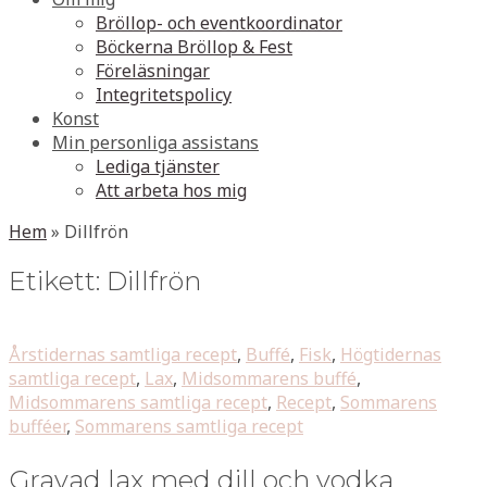
Bröllop- och eventkoordinator
Böckerna Bröllop & Fest
Föreläsningar
Integritetspolicy
Konst
Min personliga assistans
Lediga tjänster
Att arbeta hos mig
Hem
»
Dillfrön
Etikett:
Dillfrön
Årstidernas samtliga recept
,
Buffé
,
Fisk
,
Högtidernas
samtliga recept
,
Lax
,
Midsommarens buffé
,
Midsommarens samtliga recept
,
Recept
,
Sommarens
bufféer
,
Sommarens samtliga recept
Gravad lax med dill och vodka