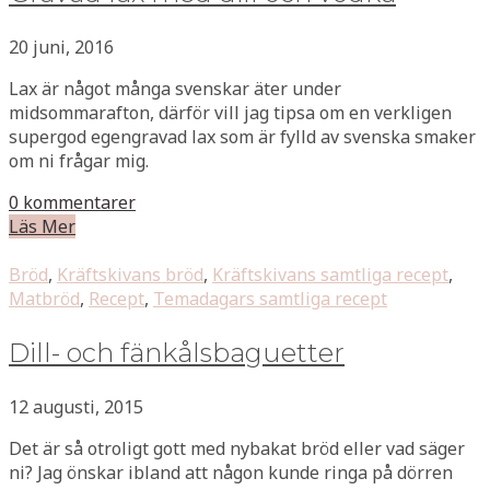
20 juni, 2016
Lax är något många svenskar äter under
midsommarafton, därför vill jag tipsa om en verkligen
supergod egengravad lax som är fylld av svenska smaker
om ni frågar mig.
0 kommentarer
Läs Mer
Bröd
,
Kräftskivans bröd
,
Kräftskivans samtliga recept
,
Matbröd
,
Recept
,
Temadagars samtliga recept
Dill- och fänkålsbaguetter
12 augusti, 2015
Det är så otroligt gott med nybakat bröd eller vad säger
ni? Jag önskar ibland att någon kunde ringa på dörren