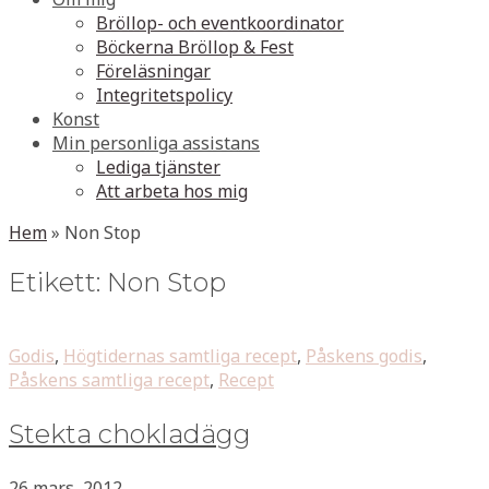
Bröllop- och eventkoordinator
Böckerna Bröllop & Fest
Föreläsningar
Integritetspolicy
Konst
Min personliga assistans
Lediga tjänster
Att arbeta hos mig
Hem
»
Non Stop
Etikett:
Non Stop
Godis
,
Högtidernas samtliga recept
,
Påskens godis
,
Påskens samtliga recept
,
Recept
Stekta chokladägg
26 mars, 2012