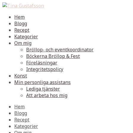
Hem
Blogg
Recept
Kategorier
Om mig
Bröllop- och eventkoordinator
Böckerna Bröllop & Fest
Föreläsningar
Integritetspolicy
Konst
Min personliga assistans
Lediga tjänster
Att arbeta hos mig
Hem
Blogg
Recept
Kategorier
Om mig