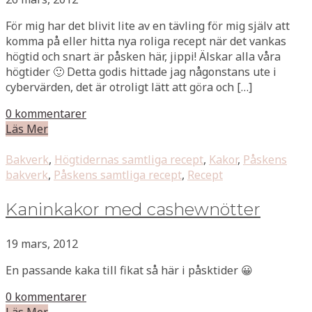
För mig har det blivit lite av en tävling för mig själv att
komma på eller hitta nya roliga recept när det vankas
högtid och snart är påsken här, jippi! Älskar alla våra
högtider 🙂 Detta godis hittade jag någonstans ute i
cybervärden, det är otroligt lätt att göra och […]
0 kommentarer
Läs Mer
Bakverk
,
Högtidernas samtliga recept
,
Kakor
,
Påskens
bakverk
,
Påskens samtliga recept
,
Recept
Kaninkakor med cashewnötter
19 mars, 2012
En passande kaka till fikat så här i påsktider 😀
0 kommentarer
Läs Mer