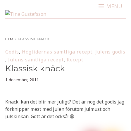
MENU
HEM
»
KLASSISK KNÄCK
Godis
,
Högtidernas samtliga recept
,
Julens godis
,
Julens samtliga recept
,
Recept
Klassisk knäck
1 december, 2011
Knäck, kan det blir mer juligt? Det är nog det godis jag
förknippar mest med julen förutom julmust och
julskinkan. Gott är det också! 😀