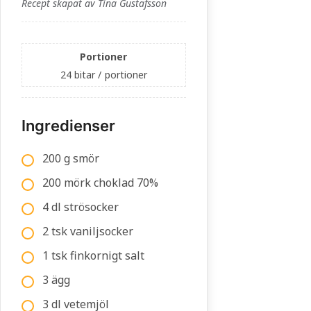
Recept skapat av Tina Gustafsson
Portioner
24 bitar /
portioner
Ingredienser
200 g smör
200 mörk choklad 70%
4 dl strösocker
2 tsk vaniljsocker
1 tsk finkornigt salt
3 ägg
3 dl vetemjöl