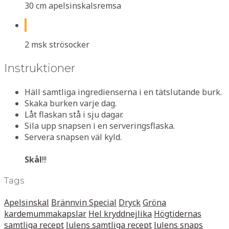
30 cm apelsinskalsremsa
2 msk strösocker
Instruktioner
Häll samtliga ingredienserna i en tätslutande burk.
Skaka burken varje dag.
Låt flaskan stå i sju dagar.
Sila upp snapsen i en serveringsflaska.
Servera snapsen väl kyld.
Skål
!!!
Tags
Apelsinskal
Brännvin Special
Dryck
Gröna
kardemummakapslar
Hel kryddnejlika
Högtidernas
samtliga recept
Julens samtliga recept
Julens snaps