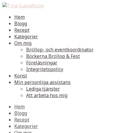
Hem
Blogg
Recept
Kategorier
Om mig
Bröllop- och eventkoordinator
Böckerna Bröllop & Fest
Föreläsningar
Integritetspolicy
Konst
Min personliga assistans
Lediga tjänster
Att arbeta hos mig
Hem
Blogg
Recept
Kategorier
Om mig