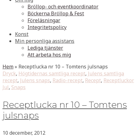
Bröllop- och eventkoordinator
Böckerna Bröllop & Fest
Föreläsningar
Integritetspolicy
Konst
Min personliga assistans
Lediga tjänster
Att arbeta hos mig
Hem
»
Receptlucka nr 10 – Tomtens julsnaps
Dryck
,
Högtidernas samtliga recept
,
Julens samtliga
recept
,
Julens snaps
,
Radio-recept
,
Recept
,
Receptluckor
Jul
,
Snaps
Receptlucka nr 10 – Tomtens
julsnaps
10 december, 2012