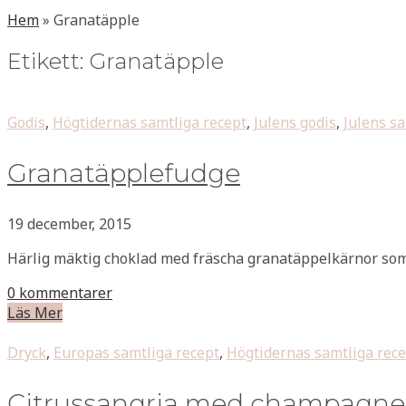
Hem
»
Granatäpple
Etikett:
Granatäpple
Godis
,
Högtidernas samtliga recept
,
Julens godis
,
Julens sa
Granatäpplefudge
19 december, 2015
Härlig mäktig choklad med fräscha granatäppelkärnor so
0 kommentarer
Läs Mer
Dryck
,
Europas samtliga recept
,
Högtidernas samtliga rec
Citrussangria med champagne