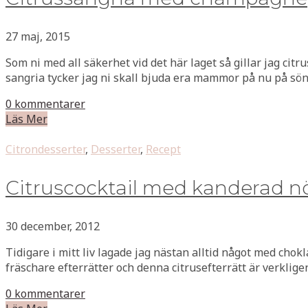
27 maj, 2015
Som ni med all säkerhet vid det här laget så gillar jag cit
sangria tycker jag ni skall bjuda era mammor på nu på sö
0 kommentarer
Läs Mer
Citrondesserter
,
Desserter
,
Recept
Citruscocktail med kanderad n
30 december, 2012
Tidigare i mitt liv lagade jag nästan alltid något med chokl
fräschare efterrätter och denna citrusefterrätt är verkligen
0 kommentarer