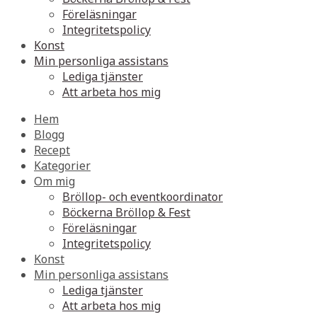
Föreläsningar
Integritetspolicy
Konst
Min personliga assistans
Lediga tjänster
Att arbeta hos mig
Hem
Blogg
Recept
Kategorier
Om mig
Bröllop- och eventkoordinator
Böckerna Bröllop & Fest
Föreläsningar
Integritetspolicy
Konst
Min personliga assistans
Lediga tjänster
Att arbeta hos mig