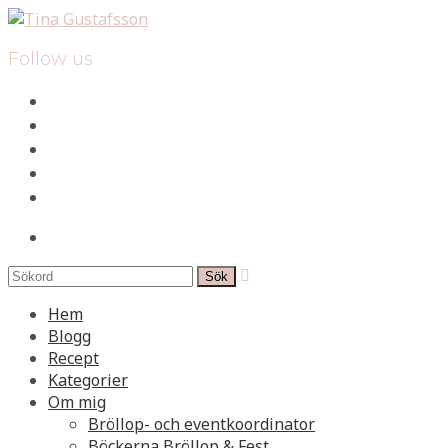
Follow us
facebook
instagram
pinterest
spotify
mail
search

Hem
Blogg
Recept
Kategorier
Om mig
Bröllop- och eventkoordinator
Böckerna Bröllop & Fest