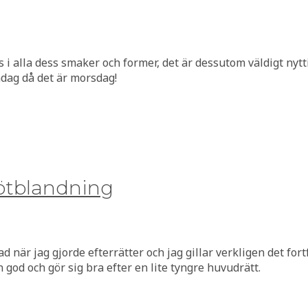
rus i alla dess smaker och former, det är dessutom väldigt ny
ndag då det är morsdag!
ötblandning
ad när jag gjorde efterrätter och jag gillar verkligen det for
 god och gör sig bra efter en lite tyngre huvudrätt.