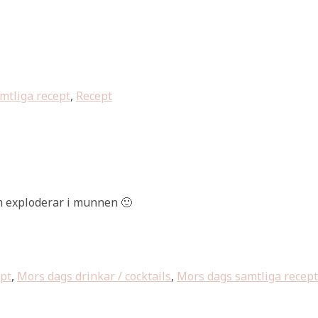
mtliga recept
,
Recept
m exploderar i munnen 🙂
ept
,
Mors dags drinkar / cocktails
,
Mors dags samtliga recept