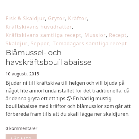
Fisk & Skaldjur
,
Grytor
,
Kräftor
,
Kräftskivans huvudrätter
,
Kräftskivans samtliga recept
,
Musslor
,
Recept
,
Skaldjur
,
Soppor
,
Temadagars samtliga recept
Blåmussel- och
havskräftsbouillabaisse
10 augusti, 2015
Bjuder ni till kräftskiva till helgen och vill bjuda på
något lite annorlunda istället för det traditionella, då
är denna gryta ett ett tips 🙂 En härlig mustig
bouillabaisse med kräftor och blåmusslor som går att
förbereda fram tills att du skall lägga ner skaldjuren.
0 kommentarer