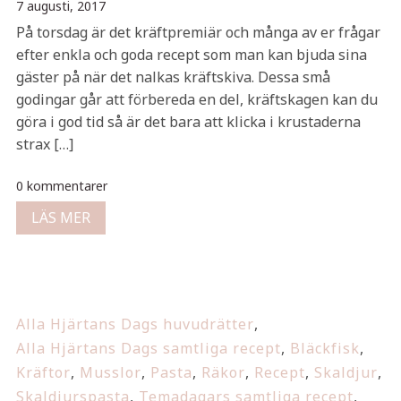
7 augusti, 2017
På torsdag är det kräftpremiär och många av er frågar
efter enkla och goda recept som man kan bjuda sina
gäster på när det nalkas kräftskiva. Dessa små
godingar går att förbereda en del, kräftskagen kan du
göra i god tid så är det bara att klicka i krustaderna
strax […]
0 kommentarer
LÄS MER
Alla Hjärtans Dags huvudrätter
,
Alla Hjärtans Dags samtliga recept
,
Bläckfisk
,
Kräftor
,
Musslor
,
Pasta
,
Räkor
,
Recept
,
Skaldjur
,
Skaldjurspasta
,
Temadagars samtliga recept
,