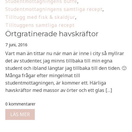
Studentmottagningens buffé
,
Studentmottagningens samtliga recept
,
Tilltugg med fisk & skaldjur
,
Tilltuggens samtliga recept
Örtgratinerade havskräftor
7 juni, 2016
Vart man än tittar nu när man är inne i city så myllrar
det av studenter, jag minns tillbaka till min egna
student och ibland längtar jag tillbaka till den tiden. 🙂
Många frågar efter mingelmat till
studentmottagningen, är kommer ett. Härliga
havskräftor med massor av örter och ett glas […]
0 kommentarer
LÄS MER