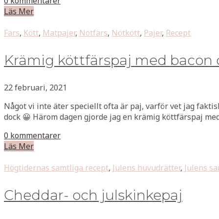
0 kommentarer
Läs Mer
Färs
,
Kött
,
Matpajer
,
Nötfärs
,
Nötkött
,
Pajer
,
Recept
Krämig köttfärspaj med bacon 
22 februari, 2021
Något vi inte äter speciellt ofta är paj, varför vet jag fakt
dock 😀 Härom dagen gjorde jag en krämig köttfärspaj med 
0 kommentarer
Läs Mer
Högtidernas samtliga recept
,
Julens huvudrätter
,
Julens sa
Cheddar- och julskinkepaj