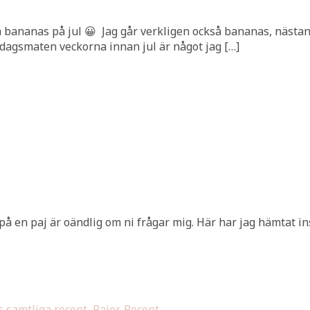
 gå bananas på jul 😀 Jag går verkligen också bananas, näst
ardagsmaten veckorna innan jul är något jag […]
a på en paj är oändlig om ni frågar mig. Här har jag hämtat in
 samtliga recept
,
Pajer
,
Recept