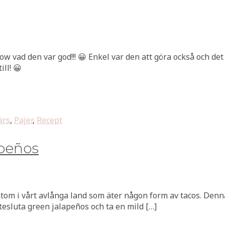
ow vad den var god!!! 😀 Enkel var den att göra också och det
ll! 😀
ärs
,
Pajer
,
Recept
apeños
om i vårt avlånga land som äter någon form av tacos. Denna 
utesluta green jalapeños och ta en mild […]