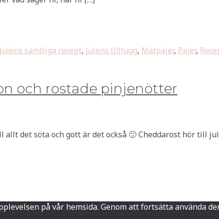
Julens samtliga recept
,
Julens tilltugg
,
Matpajer
,
Pajer
,
Rece
n och rostade pinjenötter
ill allt det söta och gott är det också 🙂 Cheddarost hör till
sta upplevelsen på vår hemsida. Genom att fortsätta använd