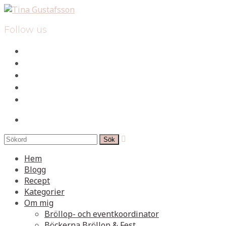
Follow us
facebook
instagram
pinterest
spotify
mail
search

Hem
Blogg
Recept
Kategorier
Om mig
Bröllop- och eventkoordinator
Böckerna Bröllop & Fest