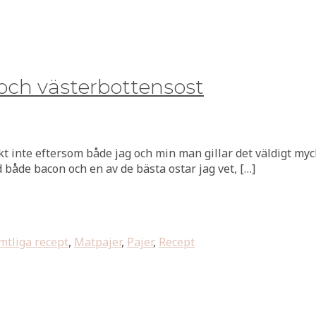
och västerbottensost
iskt inte eftersom både jag och min man gillar det väldigt myck
både bacon och en av de bästa ostar jag vet, […]
mtliga recept
,
Matpajer
,
Pajer
,
Recept