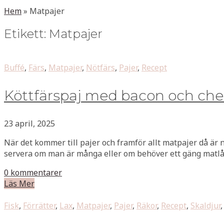
Hem
»
Matpajer
Etikett:
Matpajer
Buffé
,
Färs
,
Matpajer
,
Nötfärs
,
Pajer
,
Recept
Köttfärspaj med bacon och che
23 april, 2025
När det kommer till pajer och framför allt matpajer då är 
servera om man är många eller om behöver ett gäng matlå
0 kommentarer
Läs Mer
Fisk
,
Förrätter
,
Lax
,
Matpajer
,
Pajer
,
Räkor
,
Recept
,
Skaldjur