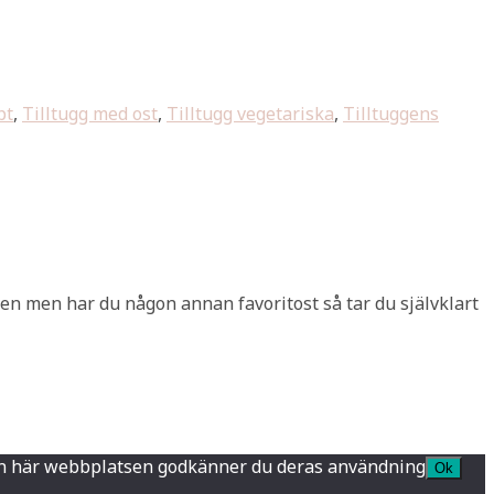
pt
,
Tilltugg med ost
,
Tilltugg vegetariska
,
Tilltuggens
 julen men har du någon annan favoritost så tar du självklart
a den här webbplatsen godkänner du deras användning
Ok