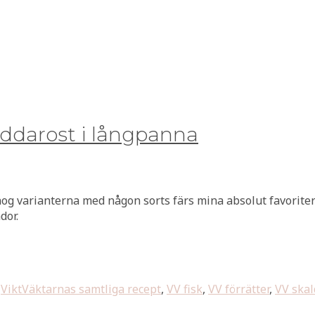
ddarost i långpanna
nog varianterna med någon sorts färs mina absolut favoriter
dor.
,
ViktVäktarnas samtliga recept
,
VV fisk
,
VV förrätter
,
VV skal