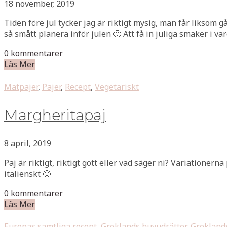
18 november, 2019
Tiden före jul tycker jag är riktigt mysig, man får liksom
så smått planera inför julen 🙂 Att få in juliga smaker i v
0 kommentarer
Läs Mer
Matpajer
,
Pajer
,
Recept
,
Vegetariskt
Margheritapaj
8 april, 2019
Paj är riktigt, riktigt gott eller vad säger ni? Variationern
italienskt 🙂
0 kommentarer
Läs Mer
Europas samtliga recept
,
Greklands huvudrätter
,
Greklands