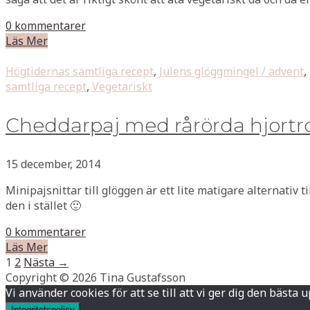
0 kommentarer
Läs Mer
Högtidernas samtliga recept
,
Julens glöggmingel / advent
,
samtliga recept
,
Vegetariskt
Cheddarpaj med rårörda hjortro
15 december, 2014
Minipajsnittar till glöggen är ett lite matigare alternativ t
den i stället 🙂
0 kommentarer
Läs Mer
1
2
Nästa →
Copyright © 2026 Tina Gustafsson
Vi använder cookies för att se till att vi ger dig den bä
Integritetspolicy