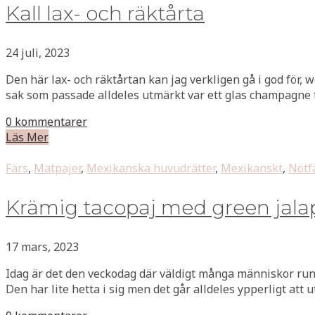
Kall lax- och räktårta
24 juli, 2023
Den här lax- och räktårtan kan jag verkligen gå i god för, w
sak som passade alldeles utmärkt var ett glas champagne ti
0 kommentarer
Läs Mer
Färs
,
Matpajer
,
Mexikanska huvudrätter
,
Mexikanskt
,
Nötf
Krämig tacopaj med green jal
17 mars, 2023
Idag är det den veckodag där väldigt många människor runt
Den har lite hetta i sig men det går alldeles ypperligt att 