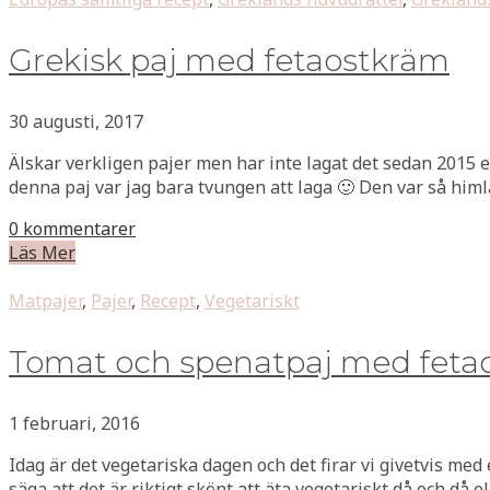
Grekisk paj med fetaostkräm
30 augusti, 2017
Älskar verkligen pajer men har inte lagat det sedan 2015 ef
denna paj var jag bara tvungen att laga 🙂 Den var så himl
0 kommentarer
Läs Mer
Matpajer
,
Pajer
,
Recept
,
Vegetariskt
Tomat och spenatpaj med fetaos
1 februari, 2016
Idag är det vegetariska dagen och det firar vi givetvis med e
säga att det är riktigt skönt att äta vegetariskt då och då el