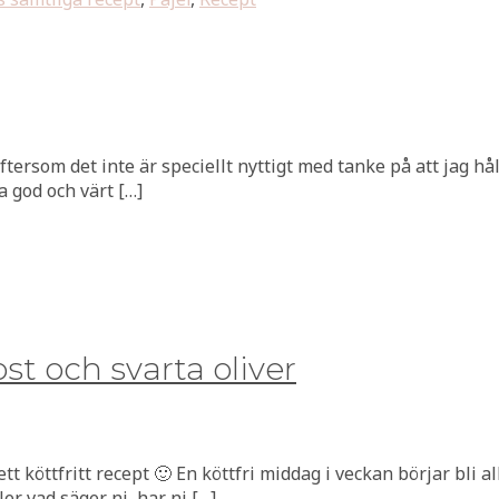
tersom det inte är speciellt nyttigt med tanke på att jag hål
a god och värt […]
t och svarta oliver
tt köttfritt recept 🙂 En köttfri middag i veckan börjar bli a
ler vad säger ni, har ni […]