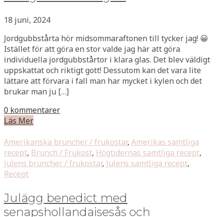
18 juni, 2024
Jordgubbstårta hör midsommaraftonen till tycker jag! 😀
Istället för att göra en stor valde jag här att göra
individuella jordgubbstårtor i klara glas. Det blev väldigt
uppskattat och riktigt gott! Dessutom kan det vara lite
lättare att förvara i fall man har mycket i kylen och det
brukar man ju […]
0 kommentarer
Läs Mer
Amerikanska bruncher / frukostar
,
Amerikas samtliga
recept
,
Brunch / Frukost
,
Högtidernas samtliga recept
,
Julens bruncher / frukostar
,
Julens samtliga recept
,
Recept
Julägg benedict med
senapshollandaisesås och