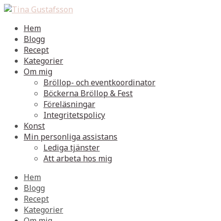
Hem
Blogg
Recept
Kategorier
Om mig
Bröllop- och eventkoordinator
Böckerna Bröllop & Fest
Föreläsningar
Integritetspolicy
Konst
Min personliga assistans
Lediga tjänster
Att arbeta hos mig
Hem
Blogg
Recept
Kategorier
Om mig