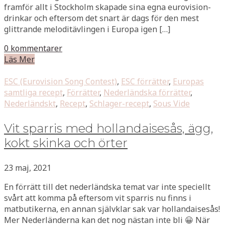
framför allt i Stockholm skapade sina egna eurovision-
drinkar och eftersom det snart är dags för den mest
glittrande meloditävlingen i Europa igen […]
0 kommentarer
Läs Mer
ESC (Eurovision Song Contest)
,
ESC förrätter
,
Europas
samtliga recept
,
Förrätter
,
Nederländska förrätter
,
Nederländskt
,
Recept
,
Schlager-recept
,
Sous Vide
Vit sparris med hollandaisesås, ägg,
kokt skinka och örter
23 maj, 2021
En förrätt till det nederländska temat var inte speciellt
svårt att komma på eftersom vit sparris nu finns i
matbutikerna, en annan självklar sak var hollandaisesås!
Mer Nederländerna kan det nog nästan inte bli 😀 När