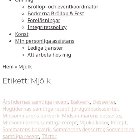
Bröllop- och eventkoordinator
Böckerna Bröllop & Fest
Föreläsningar
Integritetspolicy
Konst
Min personliga assistans
Lediga tjänster
Att arbeta hos mig
Hem
»
Mjölk
Etikett:
Mjölk
Årstidernas samtliga recept
,
Bakverk
,
Desserter
,
Högtidernas samtliga recept
,
Jordgubbsdesserter
,
Midsommarens bakverk
,
Midsommarens desserter
,
Midsommarens samtliga recept
,
Mjuka kakor
,
Recept
,
Sommarens bakverk
,
Sommarens desserter
,
Sommarens
samtliga recept
,
Tårtor