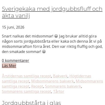
Sverigekaka med jordgubbsfluff och
äkta vanilj
15 juni, 2026
Snart nalkas det midsommar! 😀 Jag brukar alltid göra
någon sorts jordgubbstårta eller kaka och denna åt vi på
midsommarafton förra året. Den var riktig fluffig och god,
den smakade sommar! 😀
0 kommentarer
Läs Mer
Årstidernas samtliga recept
,
Bakverk
,
Högtidernas
samtliga recept
,
Midsommarens bakverk
,
Midsommarens
samtliga recept
,
Recept
,
Sommarens bakverk
,
Sommarens samtliga recept
,
Tårtor
Jordgubbstårta i glas