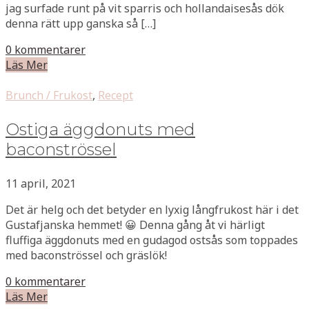
jag surfade runt på vit sparris och hollandaisesås dök
denna rätt upp ganska så […]
0 kommentarer
Läs Mer
Brunch / Frukost
,
Recept
Ostiga äggdonuts med
baconströssel
11 april, 2021
Det är helg och det betyder en lyxig långfrukost här i det
Gustafjanska hemmet! 😀 Denna gång åt vi härligt
fluffiga äggdonuts med en gudagod ostsås som toppades
med baconströssel och gräslök!
0 kommentarer
Läs Mer