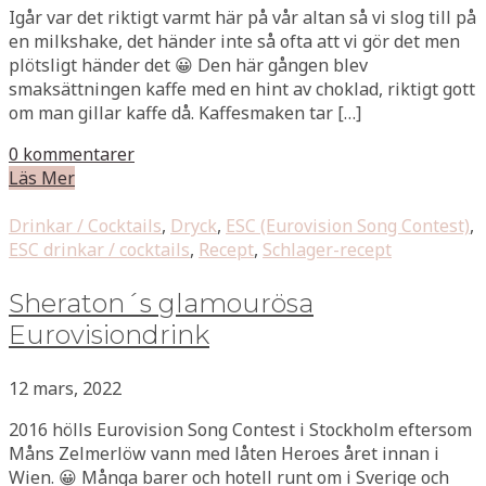
Igår var det riktigt varmt här på vår altan så vi slog till på
en milkshake, det händer inte så ofta att vi gör det men
plötsligt händer det 😀 Den här gången blev
smaksättningen kaffe med en hint av choklad, riktigt gott
om man gillar kaffe då. Kaffesmaken tar […]
0 kommentarer
Läs Mer
Drinkar / Cocktails
,
Dryck
,
ESC (Eurovision Song Contest)
,
ESC drinkar / cocktails
,
Recept
,
Schlager-recept
Sheraton´s glamourösa
Eurovisiondrink
12 mars, 2022
2016 hölls Eurovision Song Contest i Stockholm eftersom
Måns Zelmerlöw vann med låten Heroes året innan i
Wien. 😀 Många barer och hotell runt om i Sverige och