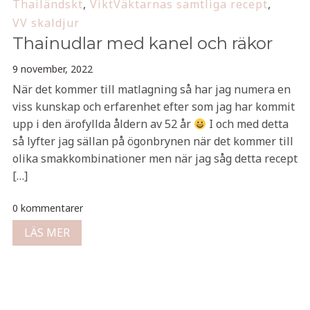
Thailändskt
,
ViktVäktarnas samtliga recept
,
VV skaldjur
Thainudlar med kanel och räkor
9 november, 2022
När det kommer till matlagning så har jag numera en
viss kunskap och erfarenhet efter som jag har kommit
upp i den ärofyllda åldern av 52 år
I och med detta
så lyfter jag sällan på ögonbrynen när det kommer till
olika smakkombinationer men när jag såg detta recept
[…]
0 kommentarer
LÄS MER