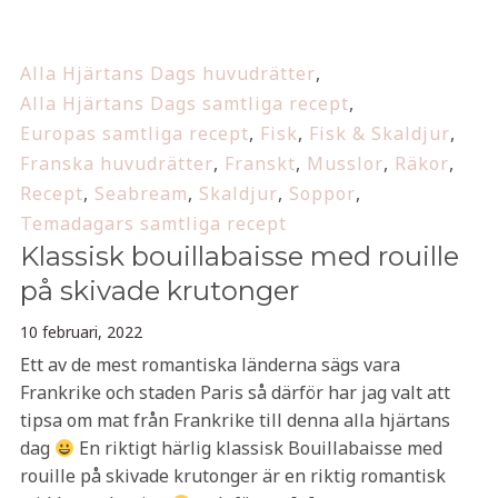
Alla Hjärtans Dags huvudrätter
,
Alla Hjärtans Dags samtliga recept
,
Europas samtliga recept
,
Fisk
,
Fisk & Skaldjur
,
Franska huvudrätter
,
Franskt
,
Musslor
,
Räkor
,
Recept
,
Seabream
,
Skaldjur
,
Soppor
,
Temadagars samtliga recept
Klassisk bouillabaisse med rouille
på skivade krutonger
10 februari, 2022
Ett av de mest romantiska länderna sägs vara
Frankrike och staden Paris så därför har jag valt att
tipsa om mat från Frankrike till denna alla hjärtans
dag
En riktigt härlig klassisk Bouillabaisse med
rouille på skivade krutonger är en riktig romantisk