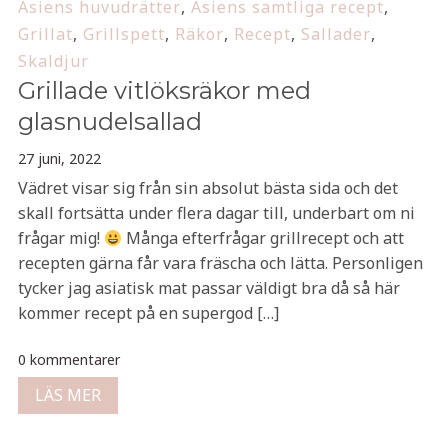
Asiens huvudrätter
,
Asiens samtliga recept
,
Grillat
,
Grillspett
,
Räkor
,
Recept
,
Sallader
,
Skaldjur
Grillade vitlöksräkor med
glasnudelsallad
27 juni, 2022
Vädret visar sig från sin absolut bästa sida och det
skall fortsätta under flera dagar till, underbart om ni
frågar mig!
Många efterfrågar grillrecept och att
recepten gärna får vara fräscha och lätta. Personligen
tycker jag asiatisk mat passar väldigt bra då så här
kommer recept på en supergod […]
0 kommentarer
LÄS MER