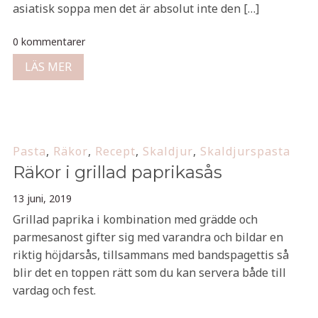
asiatisk soppa men det är absolut inte den […]
0 kommentarer
LÄS MER
Pasta
,
Räkor
,
Recept
,
Skaldjur
,
Skaldjurspasta
Räkor i grillad paprikasås
13 juni, 2019
Grillad paprika i kombination med grädde och
parmesanost gifter sig med varandra och bildar en
riktig höjdarsås, tillsammans med bandspagettis så
blir det en toppen rätt som du kan servera både till
vardag och fest.