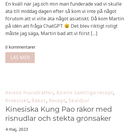
En kväll när jag och min man funderade vad vi skulle
äta till middag dagen efter så kom vi inte på något
förutom att vi ville äta något asiatiskt. Då kom Martin
på idén att fråga ChatGPT
Det blev riktigt roligt
måste jag säga, Martin bad att vi först […]
0 kommentarer
LÄS MER
Asiens huvudrätter
,
Asiens samtliga recept
,
Kinesiskt
,
Räkor
,
Recept
,
Skaldjur
Kinesiska Kung Pao räkor med
risnudlar och stekta grönsaker
4 maj, 2023