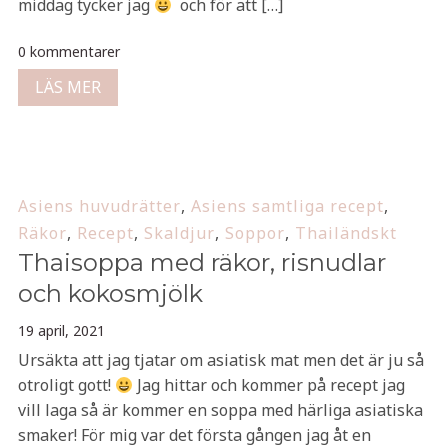
middag tycker jag
och för att […]
0 kommentarer
LÄS MER
Asiens huvudrätter
,
Asiens samtliga recept
,
Räkor
,
Recept
,
Skaldjur
,
Soppor
,
Thailändskt
Thaisoppa med räkor, risnudlar
och kokosmjölk
19 april, 2021
Ursäkta att jag tjatar om asiatisk mat men det är ju så
otroligt gott!
Jag hittar och kommer på recept jag
vill laga så är kommer en soppa med härliga asiatiska
smaker! För mig var det första gången jag åt en