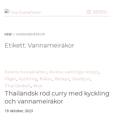
MENU
HEM
»
VANNAMEIRÄKOR
Etikett:
Vannameiräkor
Asiens huvudrätter
,
Asiens samtliga recept
,
Fågel
,
Kyckling
,
Räkor
,
Recept
,
Skaldjur
,
Thailändskt
,
Wok
Thailändsk röd curry med kyckling
och vannameiräkor
19 oktober, 2023