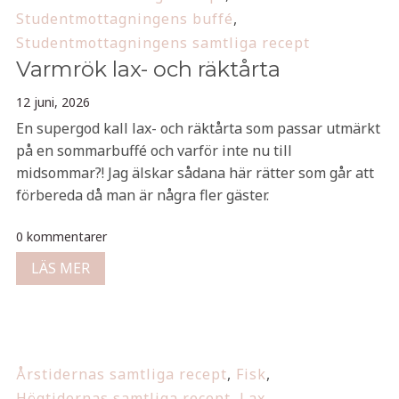
Studentmottagningens buffé
,
Studentmottagningens samtliga recept
Varmrök lax- och räktårta
12 juni, 2026
En supergod kall lax- och räktårta som passar utmärkt
på en sommarbuffé och varför inte nu till
midsommar?! Jag älskar sådana här rätter som går att
förbereda då man är några fler gäster.
0 kommentarer
LÄS MER
Årstidernas samtliga recept
,
Fisk
,
Högtidernas samtliga recept
,
Lax
,