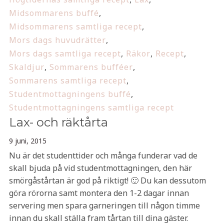
Midsommarens buffé
,
Midsommarens samtliga recept
,
Mors dags huvudrätter
,
Mors dags samtliga recept
,
Räkor
,
Recept
,
Skaldjur
,
Sommarens bufféer
,
Sommarens samtliga recept
,
Studentmottagningens buffé
,
Studentmottagningens samtliga recept
Lax- och räktårta
9 juni, 2015
Nu är det studenttider och många funderar vad de
skall bjuda på vid studentmottagningen, den här
smörgåstårtan är god på riktigt! 🙂 Du kan dessutom
göra rörorna samt montera den 1-2 dagar innan
servering men spara garneringen till någon timme
innan du skall ställa fram tårtan till dina gäster.