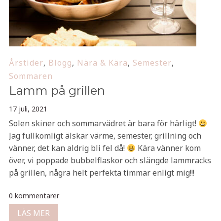
Årstider
,
Blogg
,
Nära & Kära
,
Semester
,
Sommaren
Lamm på grillen
17 juli, 2021
Solen skiner och sommarvädret är bara för härligt!
Jag fullkomligt älskar värme, semester, grillning och
vänner, det kan aldrig bli fel då!
Kära vänner kom
över, vi poppade bubbelflaskor och slängde lammracks
på grillen, några helt perfekta timmar enligt mig!!!
0 kommentarer
LÄS MER