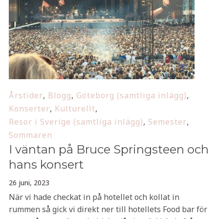
Årstider
,
Blogg
,
Göteborg (samtliga inlägg)
,
Konserter
,
Kulturellt
,
Resor i Sverige (samtliga inlägg)
,
Semester
,
Sommaren
I väntan på Bruce Springsteen och
hans konsert
26 juni, 2023
När vi hade checkat in på hotellet och kollat in
rummen så gick vi direkt ner till hotellets Food bar för