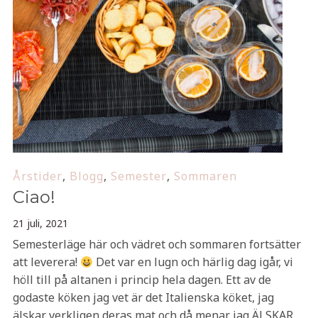
Årstider
,
Blogg
,
Semester
,
Sommaren
Ciao!
21 juli, 2021
Semesterläge här och vädret och sommaren fortsätter
att leverera!
Det var en lugn och härlig dag igår, vi
höll till på altanen i princip hela dagen. Ett av de
godaste köken jag vet är det Italienska köket, jag
älskar verkligen deras mat och då menar jag ÄLSKAR