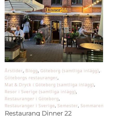
Årstider
,
Blogg
,
Göteborg (samtliga inlägg)
,
Göteborgs restauranger
,
Mat & Dryck i Göteborg (samtliga inlägg)
,
Resor i Sverige (samtliga inlägg)
,
Restauranger i Göteborg
,
Restauranger i Sverige
,
Semester
,
Sommaren
Restaurang Dinner 22