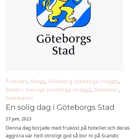
Årstider
,
Blogg
,
Göteborg (samtliga inlägg)
,
Resor i Sverige (samtliga inlägg)
,
Semester
,
Sommaren
En solig dag i Göteborgs Stad
27 juni, 2023
Denna dag började med frukost på hotellet och deras
äggröra var helt otroligt god så bor ni på Scandic