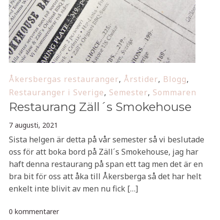
Åkersbergas restauranger
,
Årstider
,
Blogg
,
Restauranger i Sverige
,
Semester
,
Sommaren
Restaurang Zäll´s Smokehouse
7 augusti, 2021
Sista helgen är detta på vår semester så vi beslutade
oss för att boka bord på Zäll´s Smokehouse, jag har
haft denna restaurang på span ett tag men det är en
bra bit för oss att åka till Åkersberga så det har helt
enkelt inte blivit av men nu fick […]
0 kommentarer