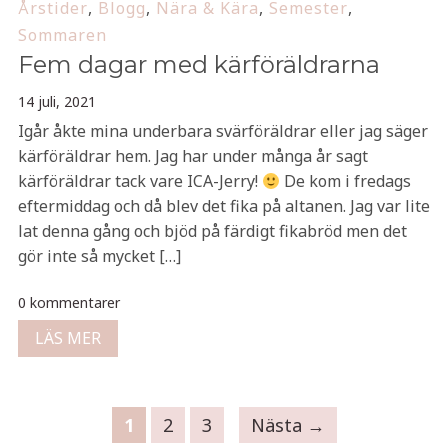
Årstider
,
Blogg
,
Nära & Kära
,
Semester
,
Sommaren
Fem dagar med kärföräldrarna
14 juli, 2021
Igår åkte mina underbara svärföräldrar eller jag säger
kärföräldrar hem. Jag har under många år sagt
kärföräldrar tack vare ICA-Jerry!
De kom i fredags
eftermiddag och då blev det fika på altanen. Jag var lite
lat denna gång och bjöd på färdigt fikabröd men det
gör inte så mycket […]
0 kommentarer
LÄS MER
1
2
3
Nästa →