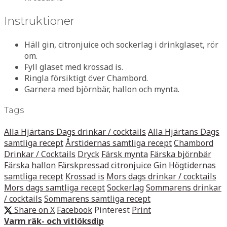
Instruktioner
Häll gin, citronjuice och sockerlag i drinkglaset, rör
om.
Fyll glaset med krossad is.
Ringla försiktigt över Chambord.
Garnera med björnbär, hallon och mynta.
Tags
Alla Hjärtans Dags drinkar / cocktails
Alla Hjärtans Dags
samtliga recept
Årstidernas samtliga recept
Chambord
Drinkar / Cocktails
Dryck
Färsk mynta
Färska björnbär
Färska hallon
Färskpressad citronjuice
Gin
Högtidernas
samtliga recept
Krossad is
Mors dags drinkar / cocktails
Mors dags samtliga recept
Sockerlag
Sommarens drinkar
/ cocktails
Sommarens samtliga recept
Share on X
Facebook
Pinterest
Print
Varm räk- och vitlöksdip