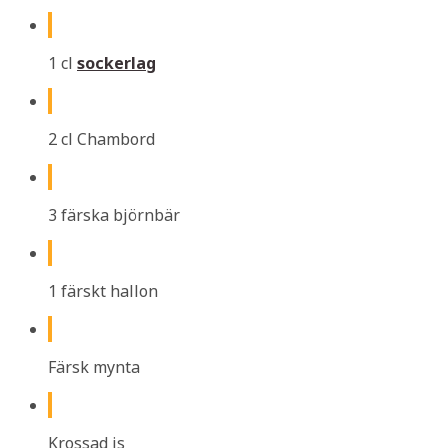
1 cl
sockerlag
2 cl Chambord
3 färska björnbär
1 färskt hallon
Färsk mynta
Krossad is