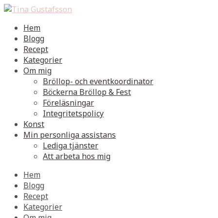
Hem
Blogg
Recept
Kategorier
Om mig
Bröllop- och eventkoordinator
Böckerna Bröllop & Fest
Föreläsningar
Integritetspolicy
Konst
Min personliga assistans
Lediga tjänster
Att arbeta hos mig
Hem
Blogg
Recept
Kategorier
Om mig