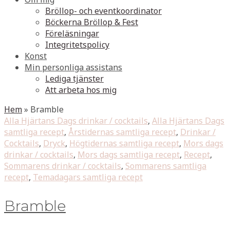
Bröllop- och eventkoordinator
Böckerna Bröllop & Fest
Föreläsningar
Integritetspolicy
Konst
Min personliga assistans
Lediga tjänster
Att arbeta hos mig
Hem
»
Bramble
Alla Hjärtans Dags drinkar / cocktails
,
Alla Hjärtans Dags
samtliga recept
,
Årstidernas samtliga recept
,
Drinkar /
Cocktails
,
Dryck
,
Högtidernas samtliga recept
,
Mors dags
drinkar / cocktails
,
Mors dags samtliga recept
,
Recept
,
Sommarens drinkar / cocktails
,
Sommarens samtliga
recept
,
Temadagars samtliga recept
Bramble