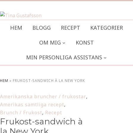
HEM
BLOGG
RECEPT
KATEGORIER
OM MIG
KONST
MIN PERSONLIGA ASSISTANS
HEM
»
FRUKOST-SANDWICH À LA NEW YORK
Amerikanska bruncher / frukostar
,
Amerikas samtliga recept
,
Brunch / Frukost
,
Recept
Frukost-sandwich à
la New York