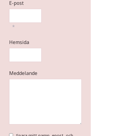
E-post
*
Hemsida
Meddelande
Spara mitt namn, epost, och