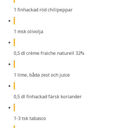
1 finhackad röd chilipeppar
1 msk olivolja
0,5 dl crème fraiche naturell 32%
1 lime, båda zest och juice
0,5 dl finhackad färsk koriander
1-3 tsk tabasco