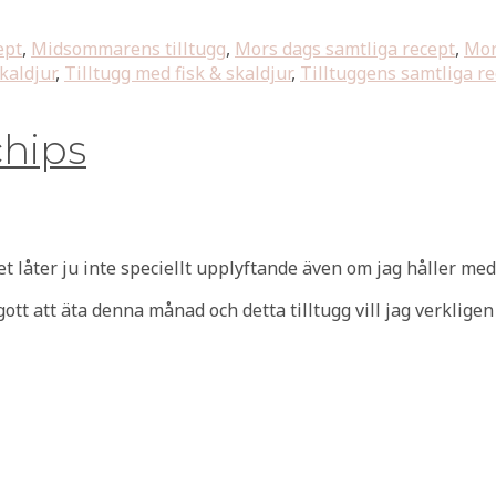
ept
,
Midsommarens tilltugg
,
Mors dags samtliga recept
,
Mor
kaldjur
,
Tilltugg med fisk & skaldjur
,
Tilltuggens samtliga r
chips
et låter ju inte speciellt upplyftande även om jag håller med 
ott att äta denna månad och detta tilltugg vill jag verkligen