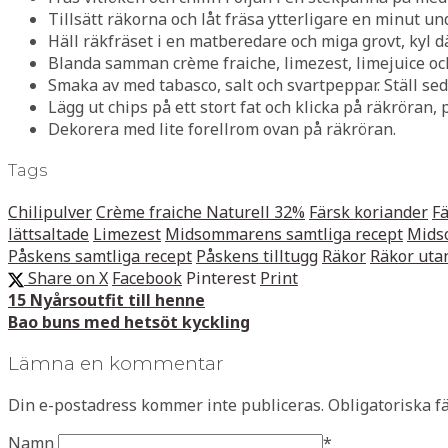
Tillsätt räkorna och låt fräsa ytterligare en minut u
Häll räkfräset i en matberedare och miga grovt, kyl d
Blanda samman crème fraiche, limezest, limejuice och
Smaka av med tabasco, salt och svartpeppar. Ställ seda
Lägg ut chips på ett stort fat och klicka på räkröran, 
Dekorera med lite forellrom ovan på räkröran.
Tags
Chilipulver
Crème fraiche Naturell 32%
Färsk koriander
Fä
lättsaltade
Limezest
Midsommarens samtliga recept
Mids
Påskens samtliga recept
Påskens tilltugg
Räkor
Räkor uta
Share on X
Facebook
Pinterest
Print
15 Nyårsoutfit till henne
Bao buns med hetsöt kyckling
Lämna en kommentar
Din e-postadress kommer inte publiceras.
Obligatoriska f
Namn
*