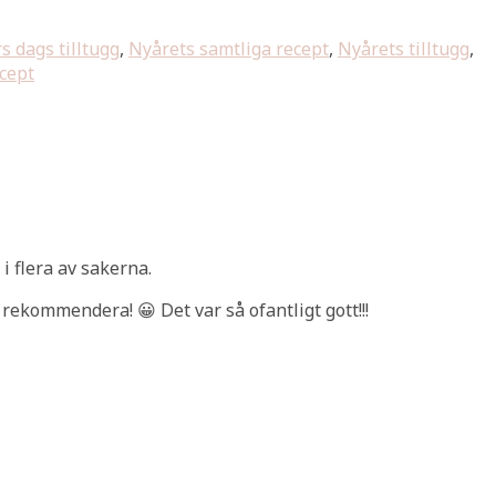
s dags tilltugg
,
Nyårets samtliga recept
,
Nyårets tilltugg
,
ecept
i flera av sakerna.
 rekommendera! 😀 Det var så ofantligt gott!!!