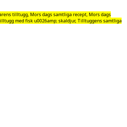
ens tilltugg, Mors dags samtliga recept, Mors dags
 Tilltugg med fisk u0026amp; skaldjur, Tilltuggens samtliga