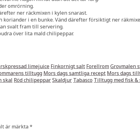
nder omrörning.
ärefter ner räckmixen i kylen snarast.
 koriander i en bunke. Vänd därefter försiktigt ner räkmixe
n svalt fram till servering.
pudra över lita mald chilipeppar.
rskpressad limejuice
Finkornigt salt
Forellrom
Grovmalen s
ommarens tilltugg
Mors dags samtliga recept
Mors dags til
n skal
Röd chilipeppar
Skaldjur
Tabasco
Tilltugg med fisk &
ält är märkta
*