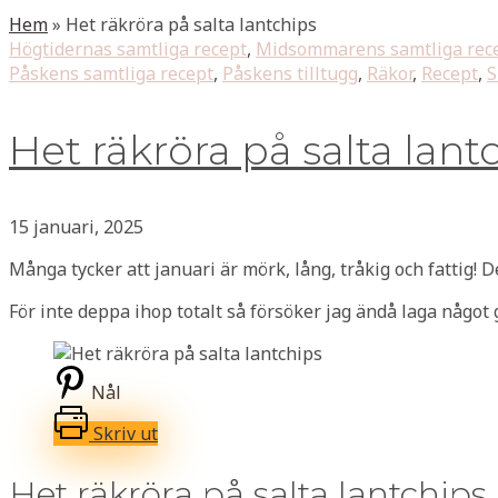
Hem
»
Het räkröra på salta lantchips
Högtidernas samtliga recept
,
Midsommarens samtliga rec
Påskens samtliga recept
,
Påskens tilltugg
,
Räkor
,
Recept
,
S
Het räkröra på salta lant
15 januari, 2025
Många tycker att januari är mörk, lång, tråkig och fattig! D
För inte deppa ihop totalt så försöker jag ändå laga något g
Nål
Skriv ut
Het räkröra på salta lantchips