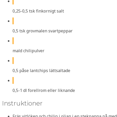
0,25-0,5 tsk finkornigt salt
0,5 tsk grovmalen svartpeppar
mald chilipulver
0,5 påse lantchips lättsaltade
0,5-1 dl forellrom eller liknande
Instruktioner
Fräs vitlöken och chilin i oljan i en stekpanna på me