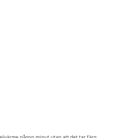
delvärme någon minut utan att det tar färg.