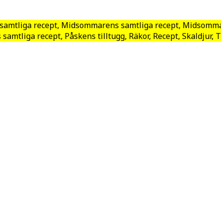
samtliga recept, Midsommarens samtliga recept, Midsommar
s samtliga recept, Påskens tilltugg, Räkor, Recept, Skaldjur,