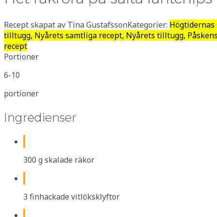
Recept skapat av Tina Gustafsson
Kategorier:
Högtidernas 
tilltugg, Nyårets samtliga recept, Nyårets tilltugg, Påsken
recept
Portioner
6-10
portioner
Ingredienser
300 g skalade räkor
3 finhackade vitlöksklyftor