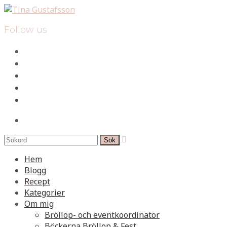
Follow us
facebook
instagram
pinterest
spotify
mail
search

Hem
Blogg
Recept
Kategorier
Om mig
Bröllop- och eventkoordinator
Böckerna Bröllop & Fest