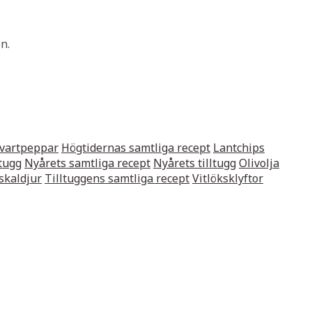
n.
vartpeppar
Högtidernas samtliga recept
Lantchips
ltugg
Nyårets samtliga recept
Nyårets tilltugg
Olivolja
 skaldjur
Tilltuggens samtliga recept
Vitlöksklyftor