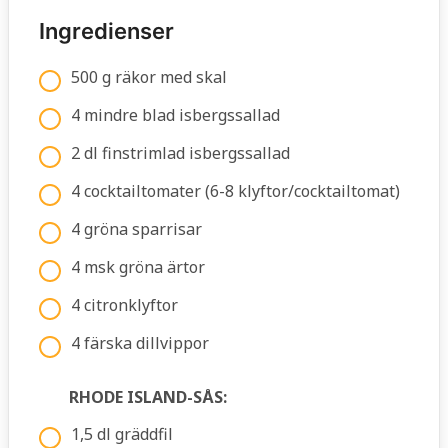
Ingredienser
500 g räkor med skal
4 mindre blad isbergssallad
2 dl finstrimlad isbergssallad
4 cocktailtomater (6-8 klyftor/cocktailtomat)
4 gröna sparrisar
4 msk gröna ärtor
4 citronklyftor
4 färska dillvippor
RHODE ISLAND-SÅS:
1,5 dl gräddfil