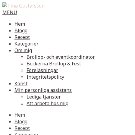
MENU
Hem
Blogg
Recept
Kategorier
Om mig
Bröllop- och eventkoordinator
Böckerna Bröllop & Fest
Föreläsningar
Integritetspolicy
Konst
Min personliga assistans
Lediga tjänster
Att arbeta hos mig
Hem
Blogg
Recept
Kategorier