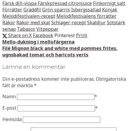
Färsk dill-vippa
Färskpressad citronjuice
Finkornigt salt
Förrätter
Gräddfil
Grön sparris
Isbergssallad
Konjak
Melodifestivalen-recept
Melodifestivalens förrätter
Räkor
Räkor med skal
Schlager-recept
Skaldjur
Sötstark
senap
Tabasco
Vitpeppar
Share on X
Facebook
Pinterest
Print
Mello-dukning i mellofärgerna
Filé Mignon black and white med pommes frites,
ugnsbakad tomat och haricots verts
Lämna en kommentar
Din e-postadress kommer inte publiceras.
Obligatoriska
fält är märkta
*
Namn
*
E-post
*
Hemsida