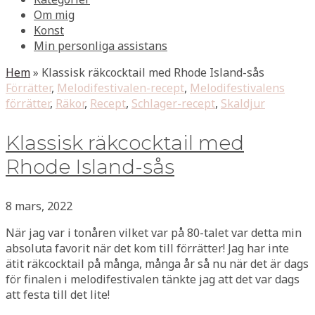
Om mig
Konst
Min personliga assistans
Hem
»
Klassisk räkcocktail med Rhode Island-sås
Förrätter
,
Melodifestivalen-recept
,
Melodifestivalens
förrätter
,
Räkor
,
Recept
,
Schlager-recept
,
Skaldjur
Klassisk räkcocktail med
Rhode Island-sås
8 mars, 2022
När jag var i tonåren vilket var på 80-talet var detta min
absoluta favorit när det kom till förrätter! Jag har inte
ätit räkcocktail på många, många år så nu när det är dags
för finalen i melodifestivalen tänkte jag att det var dags
att festa till det lite!