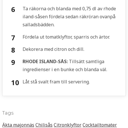
Ta räkorna och blanda med 0,75 dl av rhode
iland-såsen fördela sedan räkröran ovanpå
salladsbädden.
Fördela ut tomatklyftor, sparris och ärtor.
Dekorera med citron och dill.
RHODE ISLAND-SÅS:
Tillsätt samtliga
ingredienser i en bunke och blanda väl.
Låt stå svalt fram till servering.
Tags
Äkta majonnäs
Chilisås
Citronklyftor
Cocktailtomater