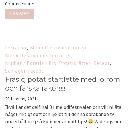
0 kommentarer
LÄS MER
Förrätter
,
Melodifestivalen-recept
,
Melodifestivalens förrätter
,
Nudlar / Potatis / Ris
,
Potatisrätter
,
Recept
,
Schlager-recept
Frasig potatistartlette med löjrom
och färska räkor￼
20 februari, 2021
Ikväll är det delfinal 3 i melodifestivalen och vill ni äta
något riktigt gott och lyxigt till denna sprakande tv-
underhållning så kommer är mitt tips!
Vad sägs om