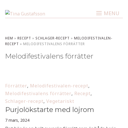
MENU
HEM
»
RECEPT
»
SCHLAGER-RECEPT
»
MELODIFESTIVALEN-
RECEPT
»
MELODIFESTIVALENS FÖRRÄTTER
Melodifestivalens förrätter
Förrätter
,
Melodifestivalen-recept
,
Melodifestivalens förrätter
,
Recept
,
Schlager-recept
,
Vegetariskt
Purjolökstarte med löjrom
7 mars, 2024