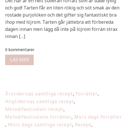
Det här är en helt suverän förrätt som är både lyxig
och god! Tarten får en liten rökig och söt smak av den
rostade purjolöken och det gifter sig fantastiskt bra
ihop med löjrom. Tarten går jättebra att förbereda
dagen innan men lägg då inte på löjrom förrän strax
innan […]
0 kommentarer
LÄS MER
Årstidernas samtliga recept
,
Förrätter
,
Högtidernas samtliga recept
,
Melodifestivalen-recept
,
Melodifestivalens förrätter
,
Mors dags förrätter
,
Mors dags samtliga recept
,
Recept
,