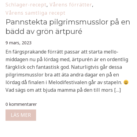
Schlager-recept
,
Vårens förrätter
,
Vårens samtliga recept
Pannstekta pilgrimsmusslor på en
bädd av grön ärtpuré
9 mars, 2023
En färgsprakande förrätt passar att starta mello-
middagen nu på lördag med, ärtpurén är en ordentlig
färgklick och fantastisk god. Naturligtvis går dessa
pilgrimsmusslor bra att äta andra dagar en på en
lördag då finalen i Melodifestivalen går av stapeln.
Vad sägs om att bjuda mamma på den till mors […]
0 kommentarer
LÄS MER