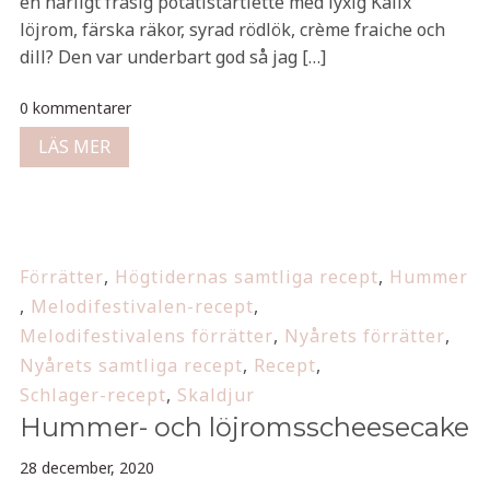
en härligt frasig potatistartlette med lyxig Kalix
löjrom, färska räkor, syrad rödlök, crème fraiche och
dill? Den var underbart god så jag […]
0 kommentarer
LÄS MER
Förrätter
,
Högtidernas samtliga recept
,
Hummer
,
Melodifestivalen-recept
,
Melodifestivalens förrätter
,
Nyårets förrätter
,
Nyårets samtliga recept
,
Recept
,
Schlager-recept
,
Skaldjur
Hummer- och löjromsscheesecake
28 december, 2020