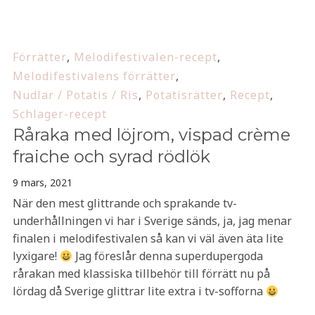
Förrätter
,
Melodifestivalen-recept
,
Melodifestivalens förrätter
,
Nudlar / Potatis / Ris
,
Potatisrätter
,
Recept
,
Schlager-recept
Råraka med löjrom, vispad crème
fraiche och syrad rödlök
9 mars, 2021
När den mest glittrande och sprakande tv-
underhållningen vi har i Sverige sänds, ja, jag menar
finalen i melodifestivalen så kan vi väl även äta lite
lyxigare!
Jag föreslår denna superdupergoda
rårakan med klassiska tillbehör till förrätt nu på
lördag då Sverige glittrar lite extra i tv-sofforna