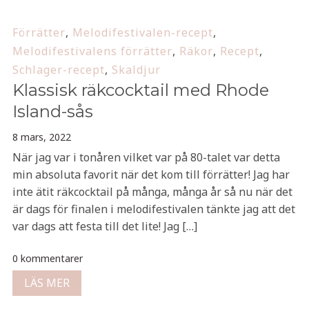
Förrätter
,
Melodifestivalen-recept
,
Melodifestivalens förrätter
,
Räkor
,
Recept
,
Schlager-recept
,
Skaldjur
Klassisk räkcocktail med Rhode
Island-sås
8 mars, 2022
När jag var i tonåren vilket var på 80-talet var detta
min absoluta favorit när det kom till förrätter! Jag har
inte ätit räkcocktail på många, många år så nu när det
är dags för finalen i melodifestivalen tänkte jag att det
var dags att festa till det lite! Jag […]
0 kommentarer
LÄS MER