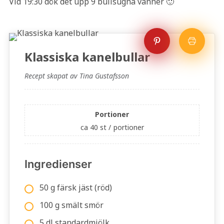
Vid 19:30 dök det upp 9 bullsugna vänner 🙂
Klassiska kanelbullar
Recept skapat av Tina Gustafsson
Portioner
ca 40 st /
portioner
Ingredienser
50 g färsk jäst (röd)
100 g smält smör
5 dl standardmjölk