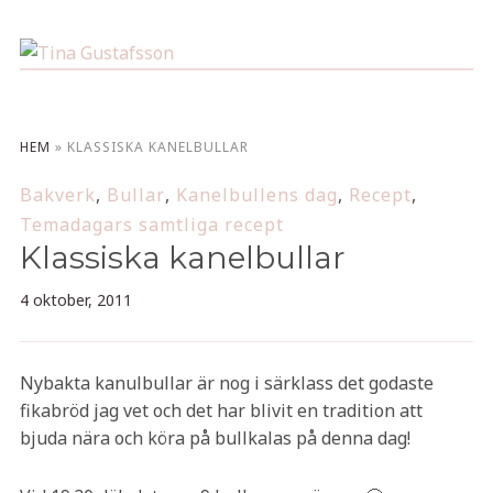
HEM
»
KLASSISKA KANELBULLAR
Bakverk
,
Bullar
,
Kanelbullens dag
,
Recept
,
Temadagars samtliga recept
Klassiska kanelbullar
4 oktober, 2011
Nybakta kanulbullar är nog i särklass det godaste
fikabröd jag vet och det har blivit en tradition att
bjuda nära och köra på bullkalas på denna dag!