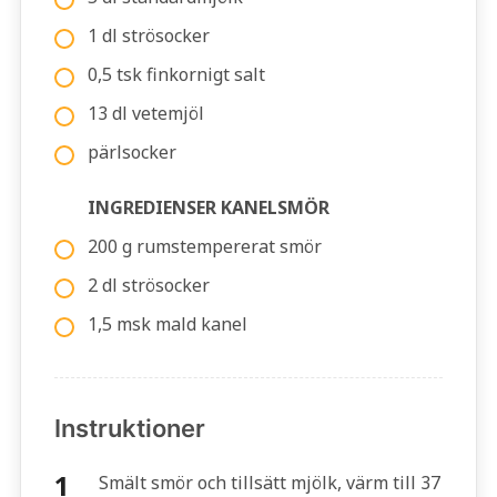
1 dl strösocker
0,5 tsk finkornigt salt
13 dl vetemjöl
pärlsocker
INGREDIENSER KANELSMÖR
200 g rumstempererat smör
2 dl strösocker
1,5 msk mald kanel
Instruktioner
Smält smör och tillsätt mjölk, värm till 37