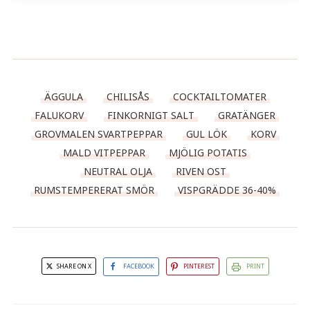
ÄGGULA
CHILISÅS
COCKTAILTOMATER
FALUKORV
FINKORNIGT SALT
GRATÄNGER
GROVMALEN SVARTPEPPAR
GUL LÖK
KORV
MALD VITPEPPAR
MJÖLIG POTATIS
NEUTRAL OLJA
RIVEN OST
RUMSTEMPERERAT SMÖR
VISPGRÄDDE 36-40%
SHARE ON X
FACEBOOK
PINTEREST
PRINT