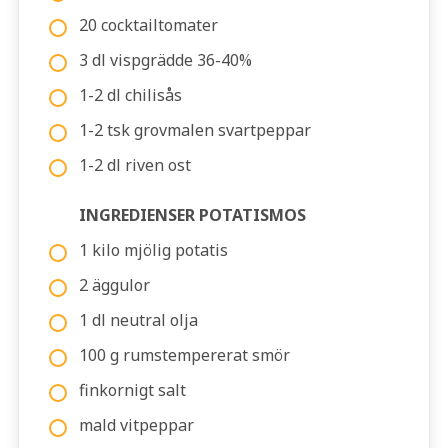
20 cocktailtomater
3 dl vispgrädde 36-40%
1-2 dl chilisås
1-2 tsk grovmalen svartpeppar
1-2 dl riven ost
INGREDIENSER POTATISMOS
1 kilo mjölig potatis
2 äggulor
1 dl neutral olja
100 g rumstempererat smör
finkornigt salt
mald vitpeppar