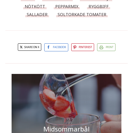
NÖTKÖTT
PEPPARMIX
RYGGBIFF
SALLADER
SOLTORKADE TOMATER
SHARE ON X
FACEBOOK
PINTEREST
PRINT
Midsommarbål