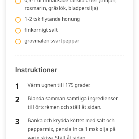
0,5-1 dl finhackade färska örter (timjan,
rosmarin, gräslök, bladpersilja)
1-2 tsk flytande honung
finkornigt salt
grovmalen svartpeppar
Instruktioner
Värm ugnen till 175 grader.
Blanda samman samtliga ingredienser
till örtcrèmen och ställ åt sidan.
Banka och krydda köttet med salt och
pepparmix, pensla in ca 1 msk olja på
varje skiva. Ställ åt sidan.