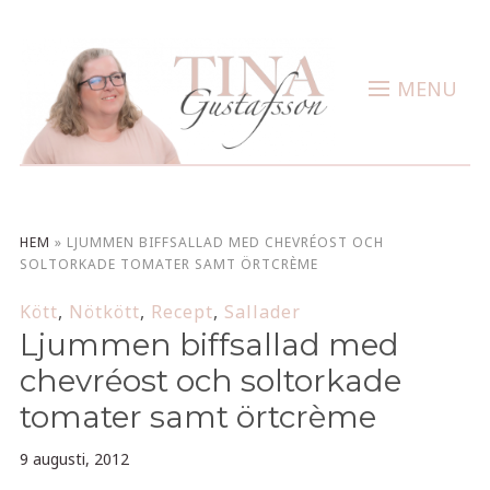
MENU
HEM
»
LJUMMEN BIFFSALLAD MED CHEVRÉOST OCH
SOLTORKADE TOMATER SAMT ÖRTCRÈME
Kött
,
Nötkött
,
Recept
,
Sallader
Ljummen biffsallad med
chevréost och soltorkade
tomater samt örtcrème
9 augusti, 2012