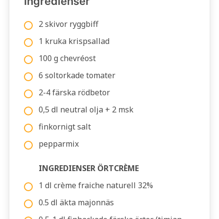
Ingredienser
2 skivor ryggbiff
1 kruka krispsallad
100 g chevréost
6 soltorkade tomater
2-4 färska rödbetor
0,5 dl neutral olja + 2 msk
finkornigt salt
pepparmix
INGREDIENSER ÖRTCRÈME
1 dl crème fraiche naturell 32%
0.5 dl äkta majonnäs