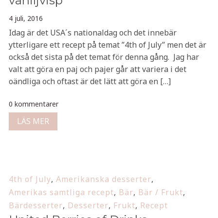
vaniljvisp
4 juli, 2016
Idag är det USA´s nationaldag och det innebär
ytterligare ett recept på temat ”4th of July” men det är
också det sista på det temat för denna gång. Jag har
valt att göra en paj och pajer går att variera i det
oändliga och oftast är det lätt att göra en […]
0 kommentarer
LÄS MER
4th of July
,
Amerikanska desserter
,
Amerikas samtliga recept
,
Bär
,
Bär / Frukt
,
Bärdesserter
,
Desserter
,
Frukt
,
Recept