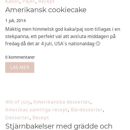
Kakor
,
Pajer
,
Recept
Amerikansk cookiecake
1 juli, 2014
Mäktig men himmelsk god kaka/paj som tillagas i en
stekpanna, ett perfekt val att avsluta middagen på
fredag då det är 4 juli, USA´s nationaldag 🙂
0 kommentarer
LÄS MER
4th of July
,
Amerikanska desserter
,
Amerikas samtliga recept
,
Bärdesserter
,
Desserter
,
Recept
Stjärnbakelser med grädde och