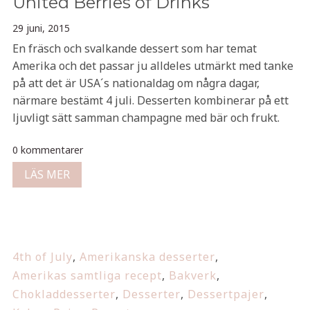
United Berries of Drinks
29 juni, 2015
En fräsch och svalkande dessert som har temat
Amerika och det passar ju alldeles utmärkt med tanke
på att det är USA´s nationaldag om några dagar,
närmare bestämt 4 juli. Desserten kombinerar på ett
ljuvligt sätt samman champagne med bär och frukt.
0 kommentarer
LÄS MER
4th of July
,
Amerikanska desserter
,
Amerikas samtliga recept
,
Bakverk
,
Chokladdesserter
,
Desserter
,
Dessertpajer
,