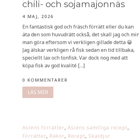
chili- och sojamajonnäs
4 MAJ, 2026
En fantastisk god och fräsch förrätt eller du kan
äta den som huvudrätt också, det skall jag och mi
man göra eftersom vi verkligen gillade detta 😀
Jag älskar verkligen rå fisk sedan en tid tillbaka,
speciellt lax och tonfisk. Var dock nog med att
köpa fisk av god kvalité […]
0 KOMMENTARER
LÄS MER
Asiens förrätter
,
Asiens samtliga recept
,
Förrätter
,
Räkor
,
Recept
,
Skaldjur