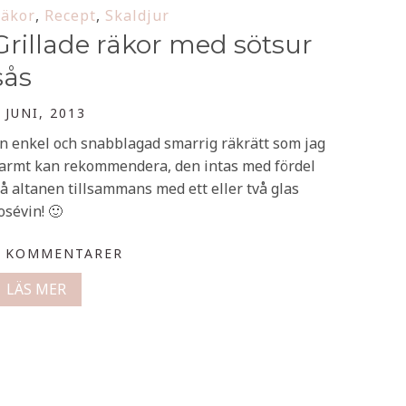
äkor
,
Recept
,
Skaldjur
Grillade räkor med sötsur
sås
 JUNI, 2013
n enkel och snabblagad smarrig räkrätt som jag
armt kan rekommendera, den intas med fördel
å altanen tillsammans med ett eller två glas
osévin! 🙂
0 KOMMENTARER
LÄS MER