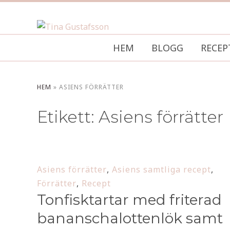
HEM
BLOGG
RECEP
HEM
»
ASIENS FÖRRÄTTER
Etikett:
Asiens förrätter
Asiens förrätter
,
Asiens samtliga recept
,
Förrätter
,
Recept
Tonfisktartar med friterad
bananschalottenlök samt