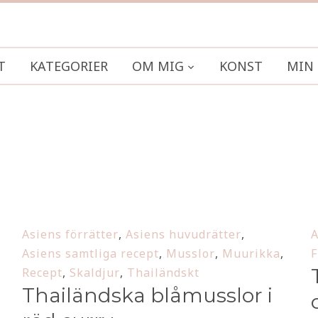
T
KATEGORIER
OM MIG
KONST
MIN 
Asiens förrätter
,
Asiens huvudrätter
,
A
Asiens samtliga recept
,
Musslor
,
Muurikka
,
F
Recept
,
Skaldjur
,
Thailändskt
Thailändska blåmusslor i