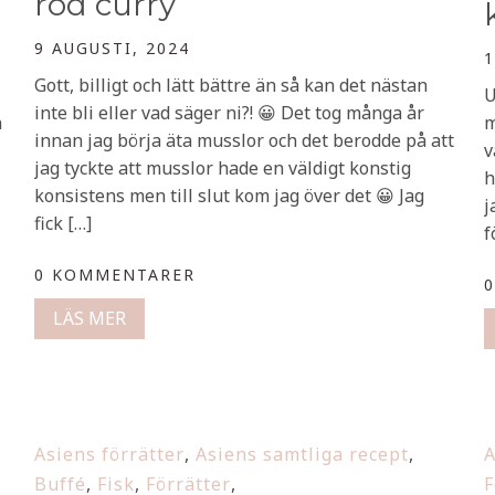
röd curry
9 AUGUSTI, 2024
1
Gott, billigt och lätt bättre än så kan det nästan
U
inte bli eller vad säger ni?! 😀 Det tog många år
n
m
innan jag börja äta musslor och det berodde på att
v
jag tyckte att musslor hade en väldigt konstig
h
konsistens men till slut kom jag över det 😀 Jag
j
fick […]
f
0 KOMMENTARER
LÄS MER
Asiens förrätter
,
Asiens samtliga recept
,
A
Buffé
,
Fisk
,
Förrätter
,
F