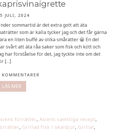
kaprisvinaigrette
5 JULI, 2024
nder sommartid är det extra gott att äta
aträtter som är kalla tycker jag och det får gärna
ara en liten buffé av olika smårätter 😀 En del
ar svårt att äta råa saker som fisk och kött och
ag har förståelse för det, jag tyckte inte om det
ör […]
0 KOMMENTARER
LÄS MER
siens förrätter
,
Asiens samtliga recept
,
örrätter
,
Grillad fisk / skaldjur
,
Grillat
,