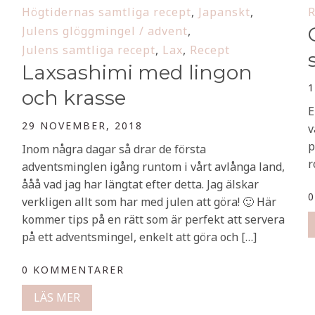
Högtidernas samtliga recept
,
Japanskt
,
R
Julens glöggmingel / advent
,
Julens samtliga recept
,
Lax
,
Recept
Laxsashimi med lingon
1
och krasse
E
29 NOVEMBER, 2018
v
p
Inom några dagar så drar de första
r
adventsminglen igång runtom i vårt avlånga land,
ååå vad jag har längtat efter detta. Jag älskar
verkligen allt som har med julen att göra! 🙂 Här
kommer tips på en rätt som är perfekt att servera
på ett adventsmingel, enkelt att göra och […]
0 KOMMENTARER
LÄS MER