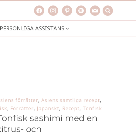
facebook
instagram
pinterest
spotify
mail
search

PERSONLIGA ASSISTANS
siens förrätter
,
Asiens samtliga recept
,
isk
,
Förrätter
,
Japanskt
,
Recept
,
Tonfisk
Tonfisk sashimi med en
citrus- och