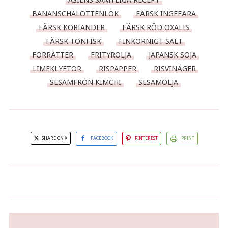
BANANSCHALOTTENLÖK
FÄRSK INGEFÄRA
FÄRSK KORIANDER
FÄRSK RÖD OXALIS
FÄRSK TONFISK
FINKORNIGT SALT
FÖRRÄTTER
FRITYROLJA
JAPANSK SOJA
LIMEKLYFTOR
RISPAPPER
RISVINÄGER
SESAMFRÖN KIMCHI
SESAMOLJA
SHARE ON X
FACEBOOK
PINTEREST
PRINT
Asiatiska karréspett med
Kära läsare / följare...
glasnudelsallad