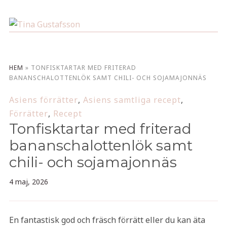
HEM
»
TONFISKTARTAR MED FRITERAD
BANANSCHALOTTENLÖK SAMT CHILI- OCH SOJAMAJONNÄS
Asiens förrätter
,
Asiens samtliga recept
,
Förrätter
,
Recept
Tonfisktartar med friterad
bananschalottenlök samt
chili- och sojamajonnäs
4 maj, 2026
En fantastisk god och fräsch förrätt eller du kan äta