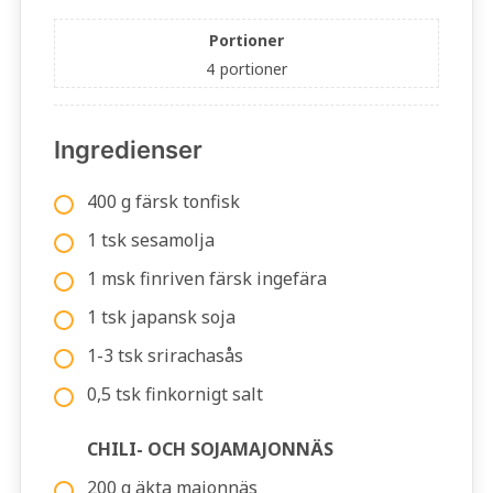
Portioner
4
portioner
Ingredienser
400 g färsk tonfisk
1 tsk sesamolja
1 msk finriven färsk ingefära
1 tsk japansk soja
1-3 tsk srirachasås
0,5 tsk finkornigt salt
CHILI- OCH SOJAMAJONNÄS
200 g äkta majonnäs