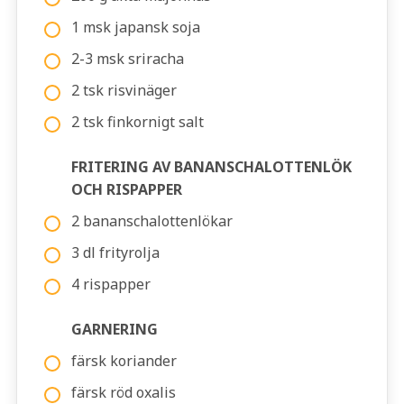
1 msk japansk soja
2-3 msk sriracha
2 tsk risvinäger
2 tsk finkornigt salt
FRITERING AV BANANSCHALOTTENLÖK
OCH RISPAPPER
2 bananschalottenlökar
3 dl frityrolja
4 rispapper
GARNERING
färsk koriander
färsk röd oxalis