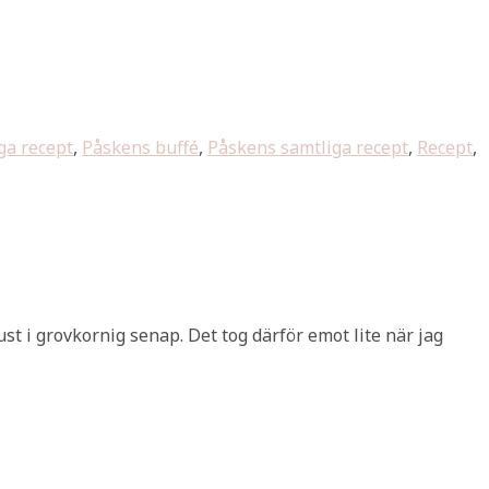
a recept
,
Påskens buffé
,
Påskens samtliga recept
,
Recept
,
just i grovkornig senap. Det tog därför emot lite när jag