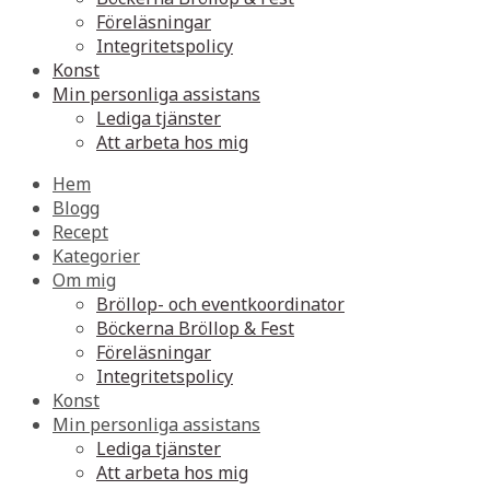
Föreläsningar
Integritetspolicy
Konst
Min personliga assistans
Lediga tjänster
Att arbeta hos mig
Hem
Blogg
Recept
Kategorier
Om mig
Bröllop- och eventkoordinator
Böckerna Bröllop & Fest
Föreläsningar
Integritetspolicy
Konst
Min personliga assistans
Lediga tjänster
Att arbeta hos mig