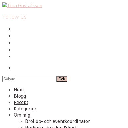
Follow us
facebook
instagram
pinterest
spotify
mail
search

Hem
Blogg
Recept
Kategorier
Om mig
Bröllop- och eventkoordinator
Böckerna Bröllop & Fest