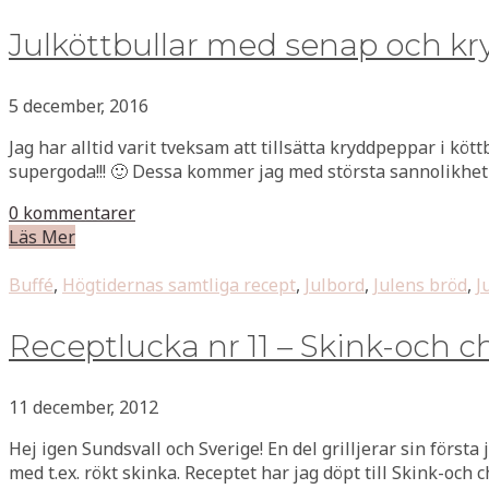
Julköttbullar med senap och k
5 december, 2016
Jag har alltid varit tveksam att tillsätta kryddpeppar i kö
supergoda!!! 🙂 Dessa kommer jag med största sannolikhet all
0 kommentarer
Läs Mer
Buffé
,
Högtidernas samtliga recept
,
Julbord
,
Julens bröd
,
J
Receptlucka nr 11 – Skink-och 
11 december, 2012
Hej igen Sundsvall och Sverige! En del grilljerar sin först
med t.ex. rökt skinka. Receptet har jag döpt till Skink-och 