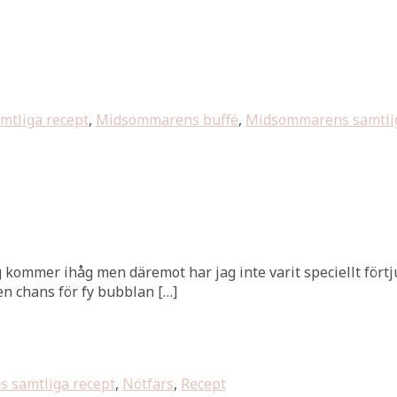
amtliga recept
,
Midsommarens buffé
,
Midsommarens samtlig
e jag kommer ihåg men däremot har jag inte varit speciellt fört
en chans för fy bubblan […]
ns samtliga recept
,
Nötfärs
,
Recept