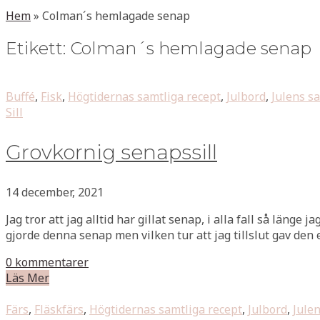
Hem
»
Colman´s hemlagade senap
Etikett:
Colman´s hemlagade senap
Buffé
,
Fisk
,
Högtidernas samtliga recept
,
Julbord
,
Julens s
Sill
Grovkornig senapssill
14 december, 2021
Jag tror att jag alltid har gillat senap, i alla fall så läng
gjorde denna senap men vilken tur att jag tillslut gav den 
0 kommentarer
Läs Mer
Färs
,
Fläskfärs
,
Högtidernas samtliga recept
,
Julbord
,
Jule