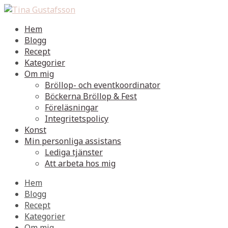
Hem
Blogg
Recept
Kategorier
Om mig
Bröllop- och eventkoordinator
Böckerna Bröllop & Fest
Föreläsningar
Integritetspolicy
Konst
Min personliga assistans
Lediga tjänster
Att arbeta hos mig
Hem
Blogg
Recept
Kategorier
Om mig