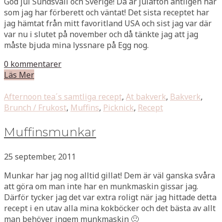
God jul Sundsvall och Sverige! Då är julafton äntligen här
som jag har förberett och väntat! Det sista receptet har
jag hämtat från mitt favoritland USA och sist jag var där
var nu i slutet på november och då tänkte jag att jag
måste bjuda mina lyssnare på Egg nog.
0 kommentarer
Läs Mer
Afternoon tea´s samtliga recept
,
At bakverk
,
Bakverk
,
Brunch / Frukost
,
Muffins
,
Picknick
,
Recept
Muffinsmunkar
25 september, 2011
Munkar har jag nog alltid gillat! Dem är väl ganska svåra
att göra om man inte har en munkmaskin gissar jag.
Därför tycker jag det var extra roligt när jag hittade detta
recept i en utav alla mina kokböcker och det bästa av allt
man behöver ingem munkmaskin 🙂