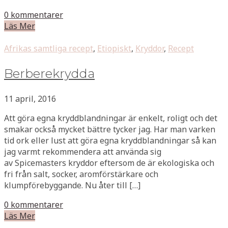
0 kommentarer
Läs Mer
Afrikas samtliga recept
,
Etiopiskt
,
Kryddor
,
Recept
Berberekrydda
11 april, 2016
Att göra egna kryddblandningar är enkelt, roligt och det
smakar också mycket bättre tycker jag. Har man varken
tid ork eller lust att göra egna kryddblandningar så kan
jag varmt rekommendera att använda sig
av Spicemasters kryddor eftersom de är ekologiska och
fri från salt, socker, aromförstärkare och
klumpförebyggande. Nu åter till […]
0 kommentarer
Läs Mer