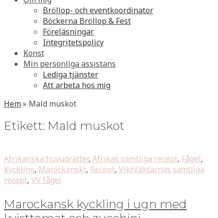
Bröllop- och eventkoordinator
Böckerna Bröllop & Fest
Föreläsningar
Integritetspolicy
Konst
Min personliga assistans
Lediga tjänster
Att arbeta hos mig
Hem
»
Mald muskot
Etikett:
Mald muskot
Afrikanska huvudrätter
,
Afrikas samtliga recept
,
Fågel
,
Kyckling
,
Marockanskt
,
Recept
,
ViktVäktarnas samtliga
recept
,
VV fågel
Marockansk kyckling i ugn med