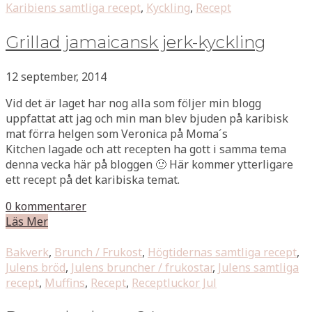
Karibiens samtliga recept
,
Kyckling
,
Recept
Grillad jamaicansk jerk-kyckling
12 september, 2014
Vid det är laget har nog alla som följer min blogg
uppfattat att jag och min man blev bjuden på karibisk
mat förra helgen som Veronica på Moma´s
Kitchen lagade och att recepten ha gott i samma tema
denna vecka här på bloggen 🙂 Här kommer ytterligare
ett recept på det karibiska temat.
0 kommentarer
Läs Mer
Bakverk
,
Brunch / Frukost
,
Högtidernas samtliga recept
,
Julens bröd
,
Julens bruncher / frukostar
,
Julens samtliga
recept
,
Muffins
,
Recept
,
Receptluckor Jul