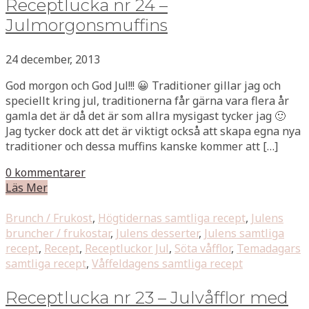
Receptlucka nr 24 –
Julmorgonsmuffins
24 december, 2013
God morgon och God Jul!!! 😀 Traditioner gillar jag och
speciellt kring jul, traditionerna får gärna vara flera år
gamla det är då det är som allra mysigast tycker jag 🙂
Jag tycker dock att det är viktigt också att skapa egna nya
traditioner och dessa muffins kanske kommer att […]
0 kommentarer
Läs Mer
Brunch / Frukost
,
Högtidernas samtliga recept
,
Julens
bruncher / frukostar
,
Julens desserter
,
Julens samtliga
recept
,
Recept
,
Receptluckor Jul
,
Söta våfflor
,
Temadagars
samtliga recept
,
Våffeldagens samtliga recept
Receptlucka nr 23 – Julvåfflor med