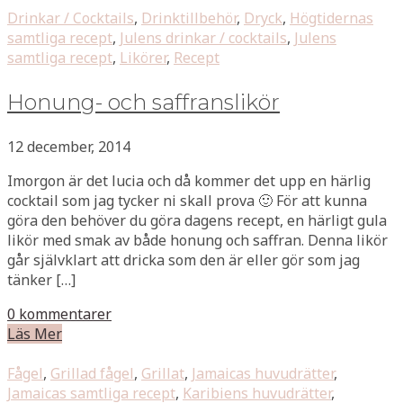
Drinkar / Cocktails
,
Drinktillbehör
,
Dryck
,
Högtidernas
samtliga recept
,
Julens drinkar / cocktails
,
Julens
samtliga recept
,
Likörer
,
Recept
Honung- och saffranslikör
12 december, 2014
Imorgon är det lucia och då kommer det upp en härlig
cocktail som jag tycker ni skall prova 🙂 För att kunna
göra den behöver du göra dagens recept, en härligt gula
likör med smak av både honung och saffran. Denna likör
går självklart att dricka som den är eller gör som jag
tänker […]
0 kommentarer
Läs Mer
Fågel
,
Grillad fågel
,
Grillat
,
Jamaicas huvudrätter
,
Jamaicas samtliga recept
,
Karibiens huvudrätter
,