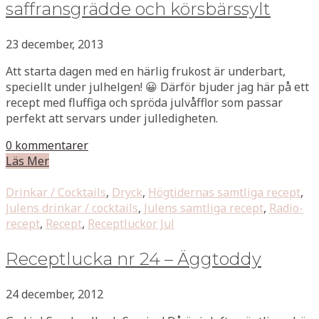
saffransgrädde och körsbärssylt
23 december, 2013
Att starta dagen med en härlig frukost är underbart,
speciellt under julhelgen! 😀 Därför bjuder jag här på ett
recept med fluffiga och spröda julvåfflor som passar
perfekt att servars under julledigheten.
0 kommentarer
Läs Mer
Drinkar / Cocktails
,
Dryck
,
Högtidernas samtliga recept
,
Julens drinkar / cocktails
,
Julens samtliga recept
,
Radio-
recept
,
Recept
,
Receptluckor Jul
Receptlucka nr 24 – Äggtoddy
24 december, 2012