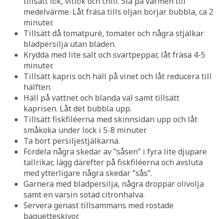
tillsätt lök, vitlök och chili. Slå på värmen till
medelvärme. Låt fräsa tills oljan börjar bubbla, ca 2
minuter.
Tillsätt då tomatpuré, tomater och några stjälkar
bladpersilja utan bladen.
Krydda med lite salt och svartpeppar, låt fräsa 4-5
minuter.
Tillsätt kapris och häll på vinet och låt reducera till
hälften.
Häll på vattnet och blanda väl samt tillsätt
kaprisen. Låt det bubbla upp.
Tillsätt fiskfiléerna med skinnsidan upp och låt
småkoka under lock i 5-8 minuter.
Ta bort persiljestjälkarna.
Fördela några skedar av ”såsen” i fyra lite djupare
tallrikar, lägg därefter på fiskfiléerna och avsluta
med ytterligare några skedar ”sås”.
Garnera med bladpersilja, några droppar olivolja
samt en varsin sotad citronhalva.
Servera genast tillsammans med rostade
baguetteskivor.