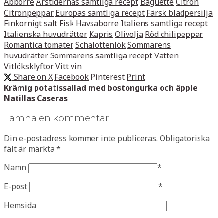
Abborre
Årstidernas samtliga recept
Baguette
Citron
Citronpeppar
Europas samtliga recept
Färsk bladpersilja
Finkornigt salt
Fisk
Havsaborre
Italiens samtliga recept
Italienska huvudrätter
Kapris
Olivolja
Röd chilipeppar
Romantica tomater
Schalottenlök
Sommarens
huvudrätter
Sommarens samtliga recept
Vatten
Vitlöksklyftor
Vitt vin
Share on X
Facebook
Pinterest
Print
Krämig potatissallad med bostongurka och äpple
Natillas Caseras
Lämna en kommentar
Din e-postadress kommer inte publiceras.
Obligatoriska
fält är märkta
*
Namn
*
E-post
*
Hemsida