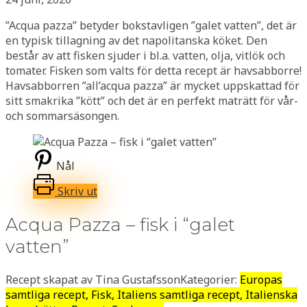
”Acqua pazza” betyder bokstavligen ”galet vatten”, det är
en typisk tillagning av det napolitanska köket. Den
består av att fisken sjuder i bl.a. vatten, olja, vitlök och
tomater. Fisken som valts för detta recept är havsabborre!
Havsabborren ”all’acqua pazza” är mycket uppskattad för
sitt smakrika ”kött” och det är en perfekt maträtt för vår-
och sommarsäsongen.
Nål
Skriv ut
Acqua Pazza – fisk i “galet
vatten”
Recept skapat av Tina Gustafsson
Kategorier:
Europas
samtliga recept, Fisk, Italiens samtliga recept, Italienska