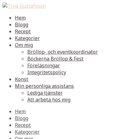
Hem
Blogg
Recept
Kategorier
Om mig
Bröllop- och eventkoordinator
Böckerna Bröllop & Fest
Föreläsningar
Integritetspolicy
Konst
Min personliga assistans
Lediga tjänster
Att arbeta hos mig
Hem
Blogg
Recept
Kategorier
Om mig