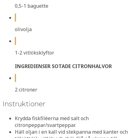
0,5-1 baguette
olivolja
1-2 vitlöksklyftor
INGREDIENSER SOTADE CITRONHALVOR
2 citroner
Instruktioner
Krydda fiskfiléerna med salt och
citronpeppar/svartpeppar.
Häll oljan i en kall vid stekpanna med kanter och