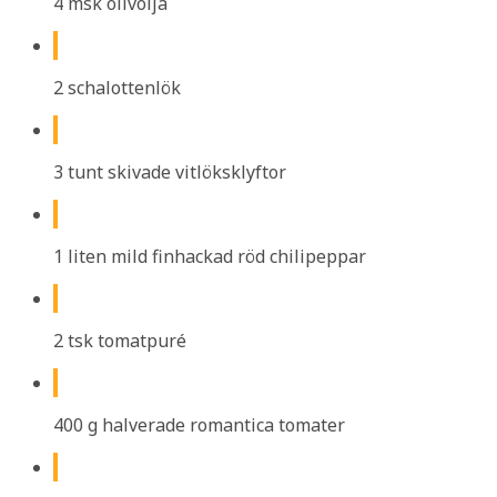
4 msk olivolja
2 schalottenlök
3 tunt skivade vitlöksklyftor
1 liten mild finhackad röd chilipeppar
2 tsk tomatpuré
400 g halverade romantica tomater