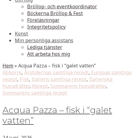
Bröllop- och eventkoordinator
Böckerna Bröllop & Fest
Föreläsningar
Integritetspolicy
Konst
Min personliga assistans
Lediga tjänster
Att arbeta hos mig
Hem
»
Acqua Pazza – fisk i “galet vatten”
Abborre
,
Årstidernas samtliga recept
,
Europas samtliga
recept
,
Fisk
,
Italiens samtliga recept
,
Italienska
huvudrätter
,
Recept
,
Sommarens huvudrätter
,
Sommarens samtliga recept
Acqua Pazza – fisk i “galet
vatten”
24 juni, 2026