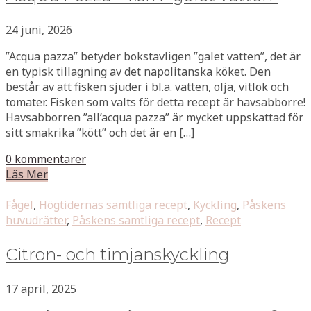
24 juni, 2026
”Acqua pazza” betyder bokstavligen ”galet vatten”, det är
en typisk tillagning av det napolitanska köket. Den
består av att fisken sjuder i bl.a. vatten, olja, vitlök och
tomater. Fisken som valts för detta recept är havsabborre!
Havsabborren ”all’acqua pazza” är mycket uppskattad för
sitt smakrika ”kött” och det är en […]
0 kommentarer
Läs Mer
Fågel
,
Högtidernas samtliga recept
,
Kyckling
,
Påskens
huvudrätter
,
Påskens samtliga recept
,
Recept
Citron- och timjanskyckling
17 april, 2025