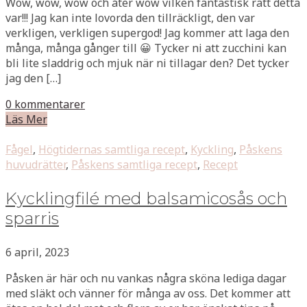
Wow, wow, wow och åter wow vilken fantastisk rätt detta
var!!! Jag kan inte lovorda den tillräckligt, den var
verkligen, verkligen supergod! Jag kommer att laga den
många, många gånger till 😀 Tycker ni att zucchini kan
bli lite sladdrig och mjuk när ni tillagar den? Det tycker
jag den […]
0 kommentarer
Läs Mer
Fågel
,
Högtidernas samtliga recept
,
Kyckling
,
Påskens
huvudrätter
,
Påskens samtliga recept
,
Recept
Kycklingfilé med balsamicosås och
sparris
6 april, 2023
Påsken är här och nu vankas några sköna lediga dagar
med släkt och vänner för många av oss. Det kommer att