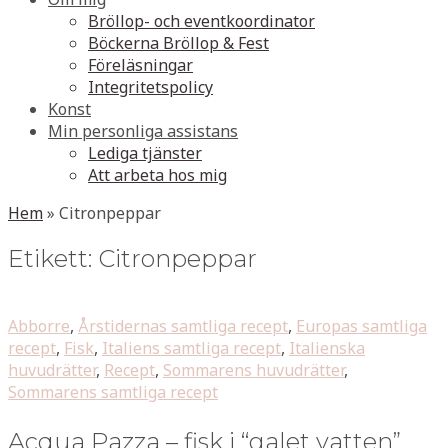
Bröllop- och eventkoordinator
Böckerna Bröllop & Fest
Föreläsningar
Integritetspolicy
Konst
Min personliga assistans
Lediga tjänster
Att arbeta hos mig
Hem
»
Citronpeppar
Etikett:
Citronpeppar
Abborre
,
Årstidernas samtliga recept
,
Europas samtliga
recept
,
Fisk
,
Italiens samtliga recept
,
Italienska
huvudrätter
,
Recept
,
Sommarens huvudrätter
,
Sommarens samtliga recept
Acqua Pazza – fisk i “galet vatten”