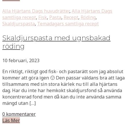
Alla Hjärtans Dags huvudrätter
,
Alla Hjärtans Dags
samtliga recept
,
Fisk
,
Pasta
,
Recept
,
Röding
,
Skaldjurspasta
,
Temadagars samtliga recept
Skaldjurspasta med ugnsbakad
röding
10 februari, 2023
En riktigt, riktigt god fisk- och pastarätt som jag absolut
kommer att göra igen 🙂 Den passar väldans bra att laga
tillsammans med sin stora kärlek nu till alla hjärtans
dag. Har du inte har hemkokt skaldjursfond så använda
koncentrerad fond men då kan du inte använda samma
mängd utan […]
0 kommentarer
Läs Mer