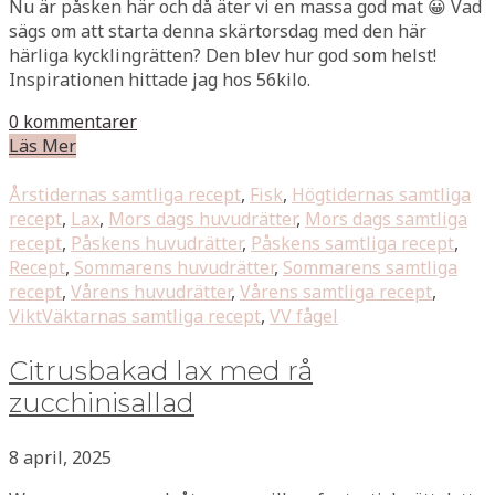
Nu är påsken här och då äter vi en massa god mat 😀 Vad
sägs om att starta denna skärtorsdag med den här
härliga kycklingrätten? Den blev hur god som helst!
Inspirationen hittade jag hos 56kilo.
0 kommentarer
Läs Mer
Årstidernas samtliga recept
,
Fisk
,
Högtidernas samtliga
recept
,
Lax
,
Mors dags huvudrätter
,
Mors dags samtliga
recept
,
Påskens huvudrätter
,
Påskens samtliga recept
,
Recept
,
Sommarens huvudrätter
,
Sommarens samtliga
recept
,
Vårens huvudrätter
,
Vårens samtliga recept
,
ViktVäktarnas samtliga recept
,
VV fågel
Citrusbakad lax med rå
zucchinisallad
8 april, 2025