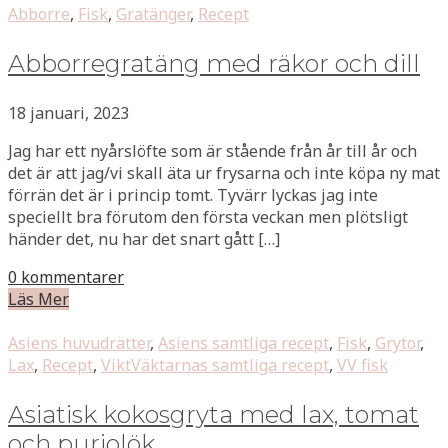
Abborre
,
Fisk
,
Gratänger
,
Recept
Abborregratäng med räkor och dill
18 januari, 2023
Jag har ett nyårslöfte som är stående från år till år och
det är att jag/vi skall äta ur frysarna och inte köpa ny mat
förrän det är i princip tomt. Tyvärr lyckas jag inte
speciellt bra förutom den första veckan men plötsligt
händer det, nu har det snart gått […]
0 kommentarer
Läs Mer
Asiens huvudrätter
,
Asiens samtliga recept
,
Fisk
,
Grytor
,
Lax
,
Recept
,
ViktVäktarnas samtliga recept
,
VV fisk
Asiatisk kokosgryta med lax, tomat
och purjolök