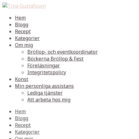
Hem
Blogg
Recept
Kategorier
Om mig
Bröllop- och eventkoordinator
Böckerna Bröllop & Fest
Föreläsningar
Integritetspolicy
Konst
Min personliga assistans
Lediga tjänster
Att arbeta hos mig
Hem
Blogg
Recept
Kategorier
Om mig