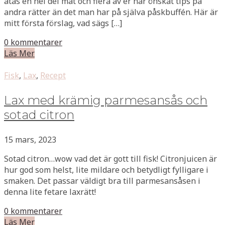
ätas en hel del mat och flera av er har önskat tips på
andra rätter än det man har på själva påskbuffén. Här är
mitt första förslag, vad sägs […]
0 kommentarer
Läs Mer
Fisk
,
Lax
,
Recept
Lax med krämig parmesansås och
sotad citron
15 mars, 2023
Sotad citron…wow vad det är gott till fisk! Citronjuicen är
hur god som helst, lite mildare och betydligt fylligare i
smaken. Det passar väldigt bra till parmesansåsen i
denna lite fetare laxrätt!
0 kommentarer
Läs Mer