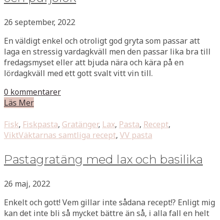
26 september, 2022
En väldigt enkel och otroligt god gryta som passar att
laga en stressig vardagkväll men den passar lika bra till
fredagsmyset eller att bjuda nära och kära på en
lördagkväll med ett gott svalt vitt vin till.
0 kommentarer
Läs Mer
Fisk
,
Fiskpasta
,
Gratänger
,
Lax
,
Pasta
,
Recept
,
ViktVäktarnas samtliga recept
,
VV pasta
Pastagratäng med lax och basilika
26 maj, 2022
Enkelt och gott! Vem gillar inte sådana recept!? Enligt mig
kan det inte bli så mycket bättre än så, i alla fall en helt