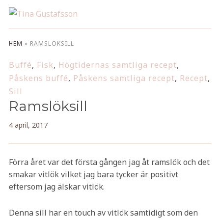
HEM
»
RAMSLÖKSILL
Buffé
,
Fisk
,
Högtidernas samtliga recept
,
Påskens buffé
,
Påskens samtliga recept
,
Recept
,
Sill
Ramslöksill
4 april, 2017
Förra året var det första gången jag åt ramslök och det
smakar vitlök vilket jag bara tycker är positivt
eftersom jag älskar vitlök.
Denna sill har en touch av vitlök samtidigt som den