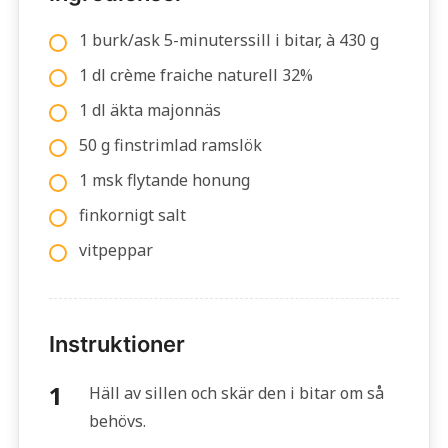
1 burk/ask 5-minuterssill i bitar, à 430 g
1 dl crème fraiche naturell 32%
1 dl äkta majonnäs
50 g finstrimlad ramslök
1 msk flytande honung
finkornigt salt
vitpeppar
Instruktioner
Häll av sillen och skär den i bitar om så
behövs.