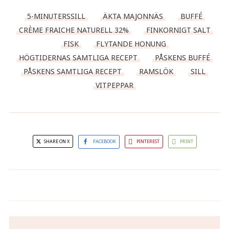
5-MINUTERSSILL
ÄKTA MAJONNÄS
BUFFÉ
CRÈME FRAICHE NATURELL 32%
FINKORNIGT SALT
FISK
FLYTANDE HONUNG
HÖGTIDERNAS SAMTLIGA RECEPT
PÅSKENS BUFFÉ
PÅSKENS SAMTLIGA RECEPT
RAMSLÖK
SILL
VITPEPPAR
SHARE ON X
FACEBOOK
PINTEREST
PRINT
Påsksallad med gravad lax,
Löjromsägg
vaktelägg och ostiga kaninöron