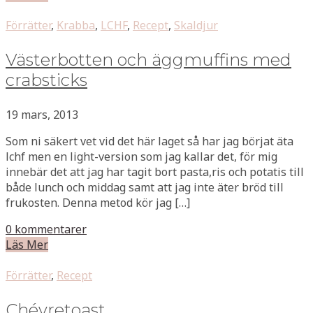
Förrätter
,
Krabba
,
LCHF
,
Recept
,
Skaldjur
Västerbotten och äggmuffins med
crabsticks
19 mars, 2013
Som ni säkert vet vid det här laget så har jag börjat äta
lchf men en light-version som jag kallar det, för mig
innebär det att jag har tagit bort pasta,ris och potatis till
både lunch och middag samt att jag inte äter bröd till
frukosten. Denna metod kör jag […]
0 kommentarer
Läs Mer
Förrätter
,
Recept
Chévretoast