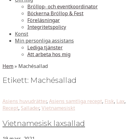
Bröllop- och eventkoordinator
Böckerna Bröllop & Fest
Föreläsningar
Integritetspolicy
Konst
Min personliga assistans
Lediga tjänster
Att arbeta hos mig
Hem
»
Machésallad
Etikett:
Machésallad
Asiens huvudrätter
,
Asiens samtliga recept
,
Fisk
,
Lax
,
Recept
,
Sallader
,
Vietnamesiskt
Vietnamesisk laxsallad
19 mars, 2021