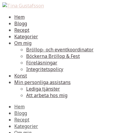
Hem
Blogg
Recept
Kategorier
Om mig
Bröllop- och eventkoordinator
Böckerna Bröllop & Fest
Föreläsningar
Integritetspolicy
Konst
Min personliga assistans
Lediga tjänster
Att arbeta hos mig
Hem
Blogg
Recept
Kategorier
Om mig