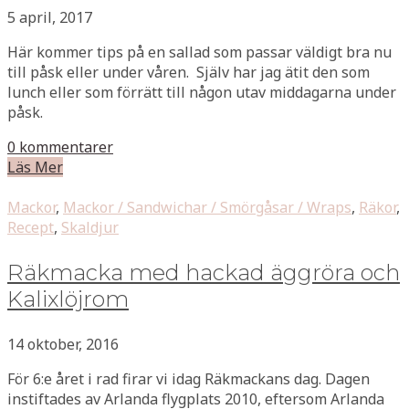
5 april, 2017
Här kommer tips på en sallad som passar väldigt bra nu
till påsk eller under våren. Själv har jag ätit den som
lunch eller som förrätt till någon utav middagarna under
påsk.
0 kommentarer
Läs Mer
Mackor
,
Mackor / Sandwichar / Smörgåsar / Wraps
,
Räkor
,
Recept
,
Skaldjur
Räkmacka med hackad äggröra och
Kalixlöjrom
14 oktober, 2016
För 6:e året i rad firar vi idag Räkmackans dag. Dagen
instiftades av Arlanda flygplats 2010, eftersom Arlanda