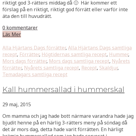
riktigt god 3-rätters middag då 🙂 Här kommer ett
förslag på en riktigt, riktigt god förrätt eller varför inte
äta den till huvudrätt.
0 kommentarer
Läs Mer
Alla Hjärtans Dags förrätter
,
Alla Hjärtans Dags samtliga
recept
,
Förrätter
,
Högtidernas samtliga recept
,
Hummer
,
Mors dags förrätter
,
Mors dags samtliga recept
,
Nyårets
förrätter
,
Nyårets samtliga recept
,
Recept
,
Skaldjur
,
Temadagars samtliga recept
Kall hummersallad i hummerskal
29 maj, 2015
Om mamma och jag hade bott närmare varandra hade jag
bjudit henne på en härlig 3-rätters meny på söndag då
det är mors dag, detta hade varit förrätten. En härligt
krämig hummersallad som jag hade serverat i