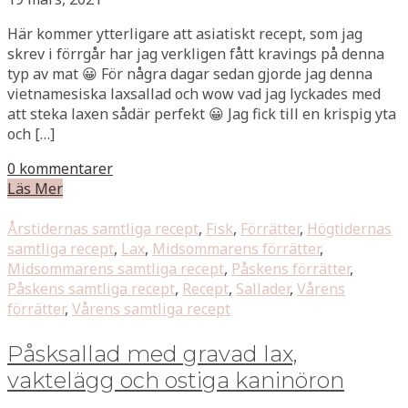
Här kommer ytterligare att asiatiskt recept, som jag
skrev i förrgår har jag verkligen fått kravings på denna
typ av mat 😀 För några dagar sedan gjorde jag denna
vietnamesiska laxsallad och wow vad jag lyckades med
att steka laxen sådär perfekt 😀 Jag fick till en krispig yta
och […]
0 kommentarer
Läs Mer
Årstidernas samtliga recept
,
Fisk
,
Förrätter
,
Högtidernas
samtliga recept
,
Lax
,
Midsommarens förrätter
,
Midsommarens samtliga recept
,
Påskens förrätter
,
Påskens samtliga recept
,
Recept
,
Sallader
,
Vårens
förrätter
,
Vårens samtliga recept
Påsksallad med gravad lax,
vaktelägg och ostiga kaninöron