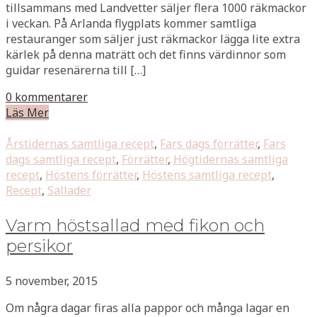
tillsammans med Landvetter säljer flera 1000 räkmackor
i veckan. På Arlanda flygplats kommer samtliga
restauranger som säljer just räkmackor lägga lite extra
kärlek på denna maträtt och det finns värdinnor som
guidar resenärerna till […]
0 kommentarer
Läs Mer
Årstidernas samtliga recept
,
Fars dags förrätter
,
Fars
dags samtliga recept
,
Förrätter
,
Högtidernas samtliga
recept
,
Höstens förrätter
,
Höstens samtliga recept
,
Recept
,
Sallader
Varm höstsallad med fikon och
persikor
5 november, 2015
Om några dagar firas alla pappor och många lagar en