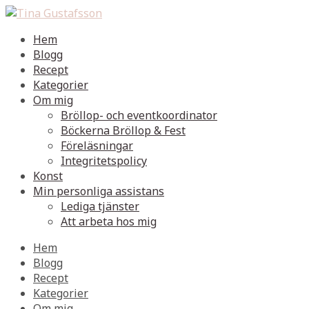
Hem
Blogg
Recept
Kategorier
Om mig
Bröllop- och eventkoordinator
Böckerna Bröllop & Fest
Föreläsningar
Integritetspolicy
Konst
Min personliga assistans
Lediga tjänster
Att arbeta hos mig
Hem
Blogg
Recept
Kategorier
Om mig