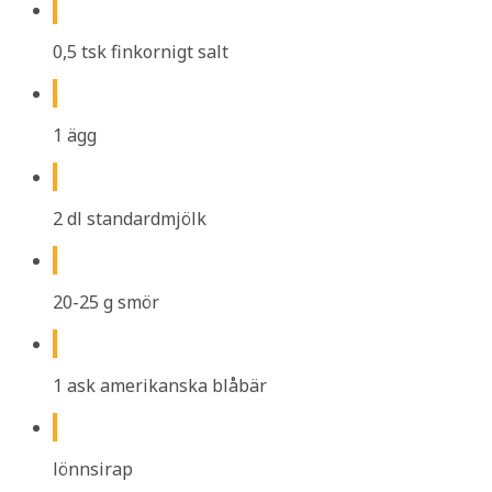
0,5 tsk finkornigt salt
1 ägg
2 dl standardmjölk
20-25 g smör
1 ask amerikanska blåbär
lönnsirap