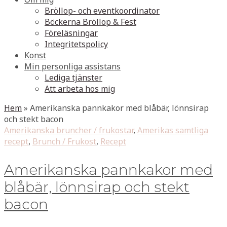
Bröllop- och eventkoordinator
Böckerna Bröllop & Fest
Föreläsningar
Integritetspolicy
Konst
Min personliga assistans
Lediga tjänster
Att arbeta hos mig
Hem
»
Amerikanska pannkakor med blåbär, lönnsirap
och stekt bacon
Amerikanska bruncher / frukostar
,
Amerikas samtliga
recept
,
Brunch / Frukost
,
Recept
Amerikanska pannkakor med
blåbär, lönnsirap och stekt
bacon