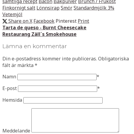
samtliga recept
Bacon
Bakpulver
Brunch / Frukost
Finkornigt salt
Lönnsirap
Smör
Standardmjölk 3%
Vetemjöl
Share on X
Facebook
Pinterest
Print
Tarta de queso - Burnt Cheesecake
Restaurang Zäll´s Smokehouse
Lämna en kommentar
Din e-postadress kommer inte publiceras.
Obligatoriska
fält är märkta
*
Namn
*
E-post
*
Hemsida
Meddelande