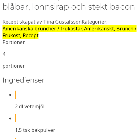
blåbär, lönnsirap och stekt bacon
Recept skapat av Tina Gustafsson
Kategorier:
Amerikanska bruncher / frukostar, Amerikanskt, Brunch /
Frukost, Recept
Portioner
4
portioner
Ingredienser
2 dl vetemjöl
1,5 tsk bakpulver