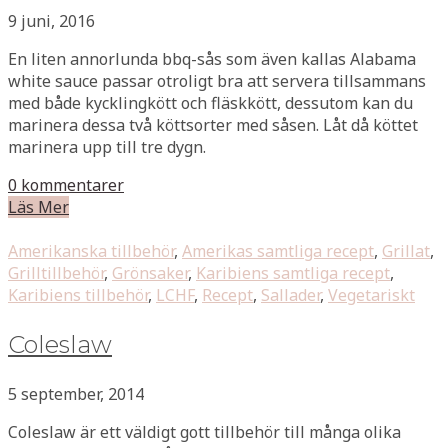
9 juni, 2016
En liten annorlunda bbq-sås som även kallas Alabama
white sauce passar otroligt bra att servera tillsammans
med både kycklingkött och fläskkött, dessutom kan du
marinera dessa två köttsorter med såsen. Låt då köttet
marinera upp till tre dygn.
0 kommentarer
Läs Mer
Amerikanska tillbehör
,
Amerikas samtliga recept
,
Grillat
,
Grilltillbehör
,
Grönsaker
,
Karibiens samtliga recept
,
Karibiens tillbehör
,
LCHF
,
Recept
,
Sallader
,
Vegetariskt
Coleslaw
5 september, 2014
Coleslaw är ett väldigt gott tillbehör till många olika