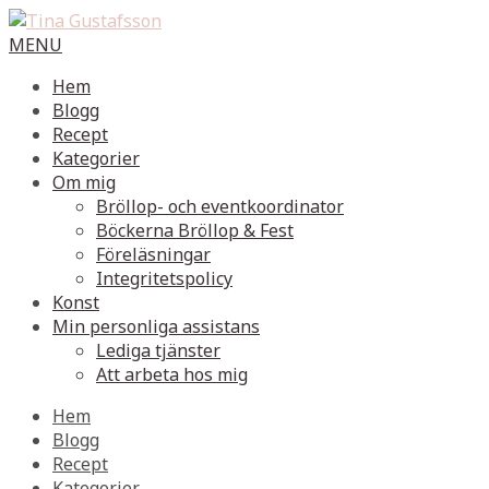
MENU
Hem
Blogg
Recept
Kategorier
Om mig
Bröllop- och eventkoordinator
Böckerna Bröllop & Fest
Föreläsningar
Integritetspolicy
Konst
Min personliga assistans
Lediga tjänster
Att arbeta hos mig
Hem
Blogg
Recept
Kategorier