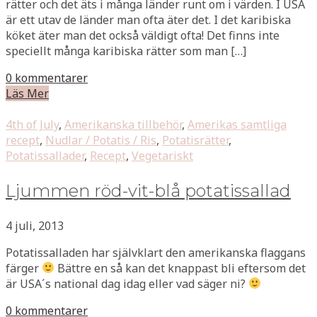
rätter och det äts i många länder runt om i värden. I USA
är ett utav de länder man ofta äter det. I det karibiska
köket äter man det också väldigt ofta! Det finns inte
speciellt många karibiska rätter som man […]
0 kommentarer
Läs Mer
4th of July
,
Amerikanska tillbehör
,
Amerikas samtliga
recept
,
Nudlar / Potatis / Ris
,
Potatisrätter
,
Potatissallader
,
Recept
,
Vegetariskt
Ljummen röd-vit-blå potatissallad
4 juli, 2013
Potatissalladen har självklart den amerikanska flaggans
färger
Bättre en så kan det knappast bli eftersom det
är USA´s national dag idag eller vad säger ni?
0 kommentarer