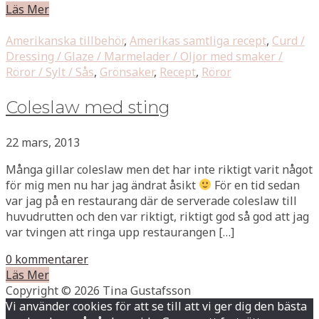
Läs Mer
Amerikanska tillbehör
,
Amerikas samtliga recept
,
Curd /
Dressing / Glaze / Marmelader / Oljor med smaker /
Röror / Sylt / Sås
,
Grönsaker
,
Recept
,
Röror
Coleslaw med sting
22 mars, 2013
Många gillar coleslaw men det har inte riktigt varit något
för mig men nu har jag ändrat åsikt
För en tid sedan
var jag på en restaurang där de serverade coleslaw till
huvudrutten och den var riktigt, riktigt god så god att jag
var tvingen att ringa upp restaurangen […]
0 kommentarer
Läs Mer
Copyright © 2026 Tina Gustafsson
Vi använder cookies för att se till att vi ger dig den bästa