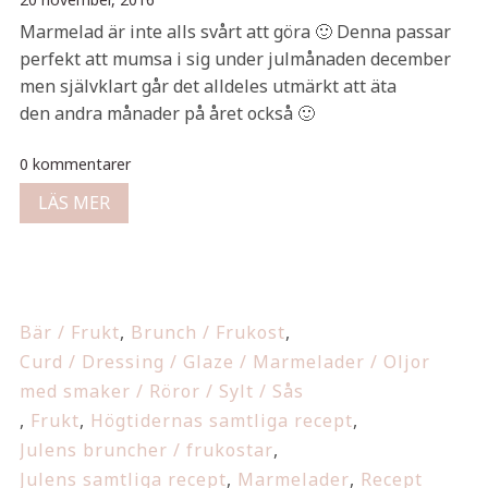
Marmelad är inte alls svårt att göra 🙂 Denna passar
perfekt att mumsa i sig under julmånaden december
men självklart går det alldeles utmärkt att äta
den andra månader på året också 🙂
0 kommentarer
LÄS MER
Bär / Frukt
,
Brunch / Frukost
,
Curd / Dressing / Glaze / Marmelader / Oljor
med smaker / Röror / Sylt / Sås
,
Frukt
,
Högtidernas samtliga recept
,
Julens bruncher / frukostar
,
Julens samtliga recept
,
Marmelader
,
Recept