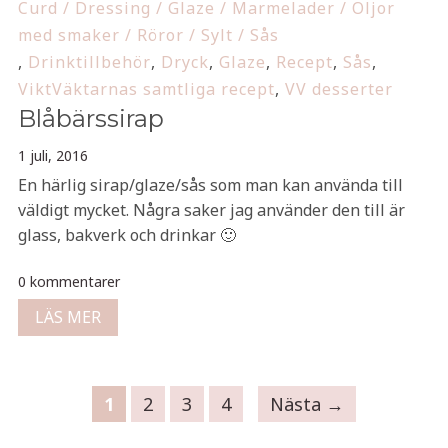
Curd / Dressing / Glaze / Marmelader / Oljor
med smaker / Röror / Sylt / Sås
,
Drinktillbehör
,
Dryck
,
Glaze
,
Recept
,
Sås
,
ViktVäktarnas samtliga recept
,
VV desserter
Blåbärssirap
1 juli, 2016
En härlig sirap/glaze/sås som man kan använda till
väldigt mycket. Några saker jag använder den till är
glass, bakverk och drinkar 🙂
0 kommentarer
LÄS MER
1
2
3
4
Nästa →