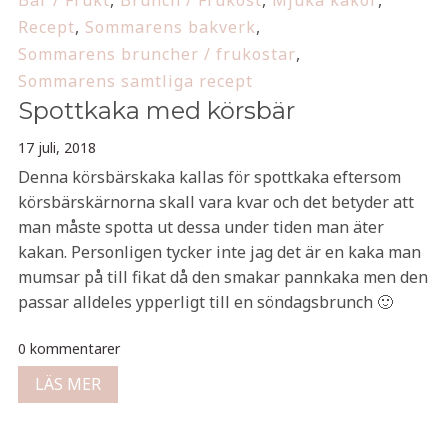
Bär / Frukt
,
Brunch / Frukost
,
Mjuka kakor
,
Recept
,
Sommarens bakverk
,
Sommarens bruncher / frukostar
,
Sommarens samtliga recept
Spottkaka med körsbär
17 juli, 2018
Denna körsbärskaka kallas för spottkaka eftersom
körsbärskärnorna skall vara kvar och det betyder att
man måste spotta ut dessa under tiden man äter
kakan. Personligen tycker inte jag det är en kaka man
mumsar på till fikat då den smakar pannkaka men den
passar alldeles ypperligt till en söndagsbrunch 🙂
0 kommentarer
LÄS MER