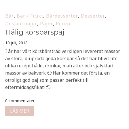
Bär
,
Bär / Frukt
,
Bärdesserter
,
Desserter
,
Dessertpajer
,
Pajer
,
Recept
Hålig körsbärspaj
10 juli, 2018
I år har vårt körsbärsträd verkligen levererat massor
av stora, djupröda goda körsbär så det har blivit lite
olika recept både, drinkar, maträtter och självklart
massor av bakverk 🙂 Här kommer det första, en
otroligt god paj som passar perfekt till
eftermiddagsfikat! 🙂
0 kommentarer
LÄS MER