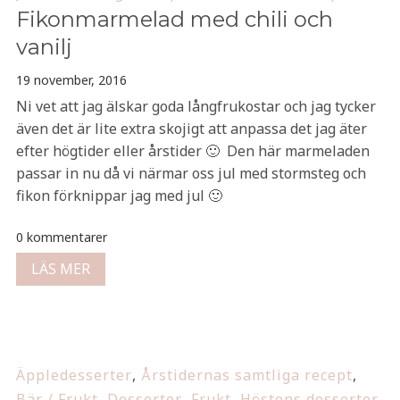
Fikonmarmelad med chili och
vanilj
19 november, 2016
Ni vet att jag älskar goda långfrukostar och jag tycker
även det är lite extra skojigt att anpassa det jag äter
efter högtider eller årstider 🙂 Den här marmeladen
passar in nu då vi närmar oss jul med stormsteg och
fikon förknippar jag med jul 🙂
0 kommentarer
LÄS MER
Äppledesserter
,
Årstidernas samtliga recept
,
Bär / Frukt
,
Desserter
,
Frukt
,
Höstens desserter
,