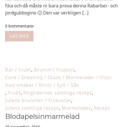
fika och då måste ni bara prova denna Rabarber- och
jordgubbsgino 🙂 Den var verkligen […]
0 kommentarer
LÄS MER
Bär / Frukt
,
Brunch / Frukost
,
Curd / Dressing / Glaze / Marmelader / Oljor
med smaker / Röror / Sylt / Sås
,
Frukt
,
Högtidernas samtliga recept
,
Julens bruncher / frukostar
,
Julens samtliga recept
,
Marmelader
,
Recept
Blodapelsinmarmelad
20 november, 2016