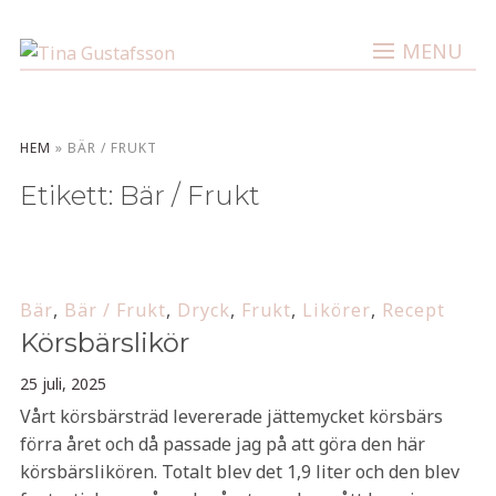
MENU
HEM
»
BÄR / FRUKT
Etikett:
Bär / Frukt
Bär
,
Bär / Frukt
,
Dryck
,
Frukt
,
Likörer
,
Recept
Körsbärslikör
25 juli, 2025
Vårt körsbärsträd levererade jättemycket körsbärs
förra året och då passade jag på att göra den här
körsbärslikören. Totalt blev det 1,9 liter och den blev