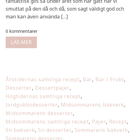
fantastisk gos så under året som har gått har vi
smuttat på den då och då, som sagt väldigt god och
man kan även använda […]
0 kommentarer
LÄS MER
Årstidernas samtliga recept
,
Bär
,
Bär / Frukt
,
Desserter
,
Dessertpajer
,
Högtidernas samtliga recept
,
Jordgubbsdesserter
,
Midsommarens bakverk
,
Midsommarens desserter
,
Midsommarens samtliga recept
,
Pajer
,
Recept
,
Sn bakverk
,
Sn desserter
,
Sommarens bakverk
,
Sommarens desserter
,