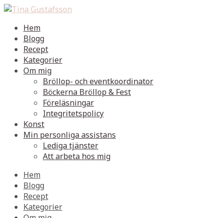
Hem
Blogg
Recept
Kategorier
Om mig
Bröllop- och eventkoordinator
Böckerna Bröllop & Fest
Föreläsningar
Integritetspolicy
Konst
Min personliga assistans
Lediga tjänster
Att arbeta hos mig
Hem
Blogg
Recept
Kategorier
Om mig