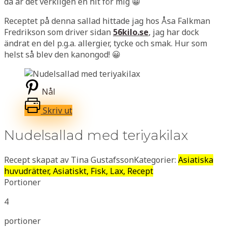
då är det verkligen en hit för mig 😀
Receptet på denna sallad hittade jag hos Åsa Falkman
Fredrikson som driver sidan
56kilo.se
, jag har dock
ändrat en del p.g.a. allergier, tycke och smak. Hur som
helst så blev den kanongod! 😀
Nål
Skriv ut
Nudelsallad med teriyakilax
Recept skapat av Tina Gustafsson
Kategorier:
Asiatiska
huvudrätter, Asiatiskt, Fisk, Lax, Recept
Portioner
4
portioner