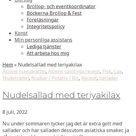
Bröllop- och eventkoordinator
Böckerna Bröllop & Fest
Föreläsningar
Integritetspolicy
Konst
Min personliga assistans
Lediga tjänster
Att arbeta hos mig
Hem
»
Nudelsallad med teriyakilax
Asiens huvudrätter
,
Asiens samtliga recept
,
Fisk
,
Lax
,
Nudelrätter
,
Nudlar / Potatis / Ris
,
Recept
,
Sallader
Nudelsallad med teriyakilax
8 juli, 2022
Nu under sommaren tycker jag det är extra gott med
sallader och har salladen dessutom asiatiska smaker, ja