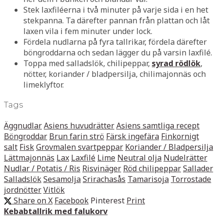
Stek laxfiléerna i två minuter på varje sida i en het
stekpanna. Ta därefter pannan från plattan och låt
laxen vila i fem minuter under lock.
Fördela nudlarna på fyra tallrikar, fördela därefter
böngroddarna och sedan lägger du på varsin laxfilé.
Toppa med salladslök, chilipeppar,
syrad rödlök
,
nötter, koriander / bladpersilja, chilimajonnäs och
limeklyftor.
Tags
Äggnudlar
Asiens huvudrätter
Asiens samtliga recept
Böngroddar
Brun farin strö
Färsk ingefära
Finkornigt
salt
Fisk
Grovmalen svartpeppar
Koriander / Bladpersilja
Lättmajonnäs
Lax
Laxfilé
Lime
Neutral olja
Nudelrätter
Nudlar / Potatis / Ris
Risvinäger
Röd chilipeppar
Sallader
Salladslök
Sesamolja
Srirachasås
Tamarisoja
Torrostade
jordnötter
Vitlök
Share on X
Facebook
Pinterest
Print
Kebabtallrik med falukorv