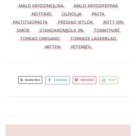
MALD KRYDDNEJLIKA
MALD KRYDDPEPPAR
NÖTFÄRS
OLIVOLJA
PASTA
PASTITSIOPASTA
PRESSAD VITLÖK
RÖTT VIN
SMÖR
STANDARDMJÖLK 3%
TOMATPURÉ
TORKAD OREGANO
TORKADE LAGERBLAD
VATTEN
VETEMJÖL
SHARE ON X
FACEBOOK
PINTEREST
PRINT
Genuin grekisk souvlaki med
hembakat pitabröd, tomat-och
Kall lax- och räktårta
fetaostsallad samt tzatziki