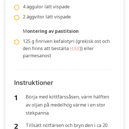
4 äggulor lätt vispade
2 äggvitor lätt vispade
M
ontering av pastitsion
125 g finriven kefalotyri (grekisk ost och
den finns att beställa
HÄR
)) eller
parmesanost
Instruktioner
Börja med köttfärssåsen, värm hälften
av oljan på medelhög värme i en stor
stekpanna.
Tillsätt nötfärsen och bryn den i ca 20