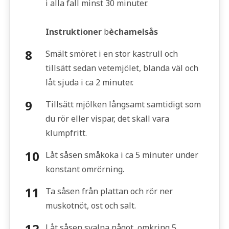
i alla fall minst 30 minuter.
Instruktioner
b
èchamelsås
Smält smöret i en stor kastrull och
tillsätt sedan vetemjölet, blanda väl och
låt sjuda i ca 2 minuter.
Tillsätt mjölken långsamt samtidigt som
du rör eller vispar, det skall vara
klumpfritt.
Låt såsen småkoka i ca 5 minuter under
konstant omrörning.
Ta såsen från plattan och rör ner
muskotnöt, ost och salt.
Låt såsen svalna något, omkring 5