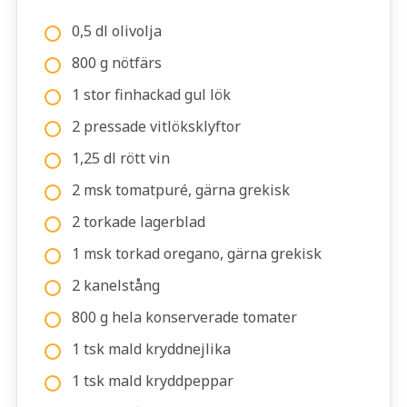
0,5 dl olivolja
800 g nötfärs
1 stor finhackad gul lök
2 pressade vitlöksklyftor
1,25 dl rött vin
2 msk tomatpuré, gärna grekisk
2 torkade lagerblad
1 msk torkad oregano, gärna grekisk
2 kanelstång
800 g hela konserverade tomater
1 tsk mald kryddnejlika
1 tsk mald kryddpeppar