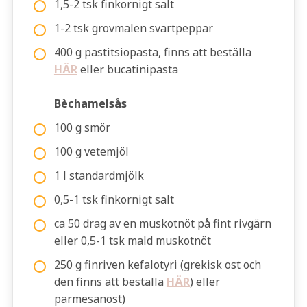
1,5-2 tsk finkornigt salt
1-2 tsk grovmalen svartpeppar
400 g pastitsiopasta, finns att beställa
HÄR
eller bucatinipasta
Bèchamelsås
100 g smör
100 g vetemjöl
1 l standardmjölk
0,5-1 tsk finkornigt salt
ca 50 drag av en muskotnöt på fint rivgärn
eller 0,5-1 tsk mald muskotnöt
250 g finriven kefalotyri (grekisk ost och
den finns att beställa
HÄR
) eller
parmesanost)