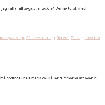
jag i alla fall säga…..Ja, tack! 😀 Denna torsk med
mtliga recept
,
Påskens tilltugg
,
Recept
,
Tilltugg med fisk
a små godingar helt magiska! Håller tummarna att även ni