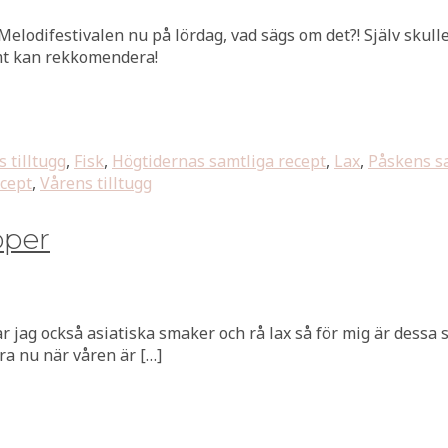
 Melodifestivalen nu på lördag, vad sägs om det?! Själv skulle 
rmt kan rekkomendera!
s tilltugg
,
Fisk
,
Högtidernas samtliga recept
,
Lax
,
Påskens sa
ecept
,
Vårens tilltugg
pper
lar jag också asiatiska smaker och rå lax så för mig är dess
bra nu när våren är […]