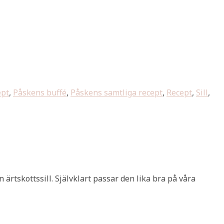
ept
,
Påskens buffé
,
Påskens samtliga recept
,
Recept
,
Sill
,
 ärtskottssill. Självklart passar den lika bra på våra