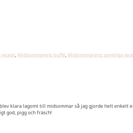
 recept
,
Midsommarens buffé
,
Midsommarens samtliga rec
blev klara lagomt till midsommar så jag gjorde helt enkelt en
igt god, pigg och fräsch!