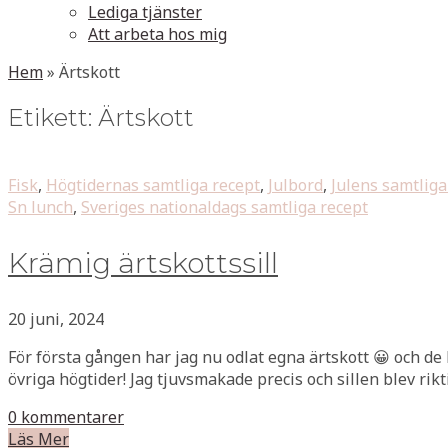
Lediga tjänster
Att arbeta hos mig
Hem
»
Ärtskott
Etikett:
Ärtskott
Fisk
,
Högtidernas samtliga recept
,
Julbord
,
Julens samtliga
Sn lunch
,
Sveriges nationaldags samtliga recept
Krämig ärtskottssill
20 juni, 2024
För första gången har jag nu odlat egna ärtskott 😀 och de 
övriga högtider! Jag tjuvsmakade precis och sillen blev rikt
0 kommentarer
Läs Mer