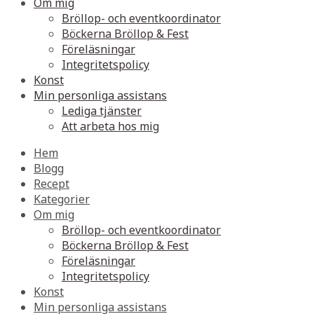
Om mig
Bröllop- och eventkoordinator
Böckerna Bröllop & Fest
Föreläsningar
Integritetspolicy
Konst
Min personliga assistans
Lediga tjänster
Att arbeta hos mig
Hem
Blogg
Recept
Kategorier
Om mig
Bröllop- och eventkoordinator
Böckerna Bröllop & Fest
Föreläsningar
Integritetspolicy
Konst
Min personliga assistans