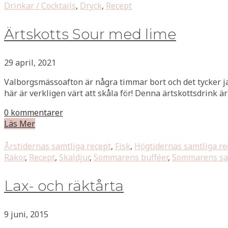
Drinkar / Cocktails
,
Dryck
,
Recept
Ärtskotts Sour med lime
29 april, 2021
Valborgsmässoafton är några timmar bort och det tycker jag
här är verkligen värt att skåla för! Denna ärtskottsdrink ä
0 kommentarer
Läs Mer
Årstidernas samtliga recept
,
Fisk
,
Högtidernas samtliga re
Räkor
,
Recept
,
Skaldjur
,
Sommarens bufféer
,
Sommarens sam
Lax- och räktårta
9 juni, 2015