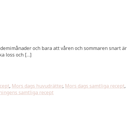
 pandemimånader och bara att våren och sommaren snart är
ka loss och […]
cept
,
Mors dags huvudrätter
,
Mors dags samtliga recept
,
ingens samtliga recept