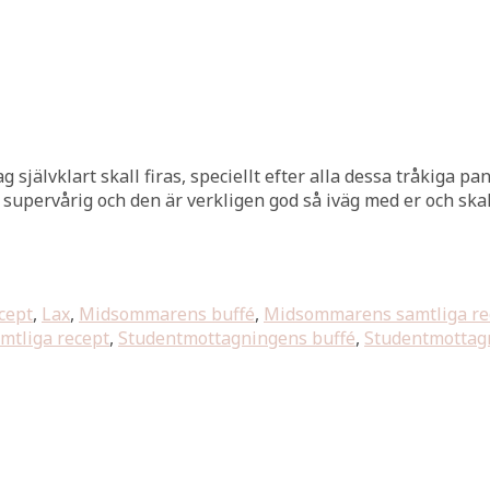
 självklart skall firas, speciellt efter alla dessa tråkiga
r supervårig och den är verkligen god så iväg med er och ska
cept
,
Lax
,
Midsommarens buffé
,
Midsommarens samtliga re
tliga recept
,
Studentmottagningens buffé
,
Studentmottagn