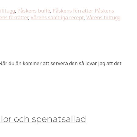
illtugg
,
Påskens buffé
,
Påskens förrätter
,
Påskens
ens förrätter
,
Vårens samtliga recept
,
Vårens tilltugg
 När du än kommer att servera den så lovar jag att det
lor och spenatsallad