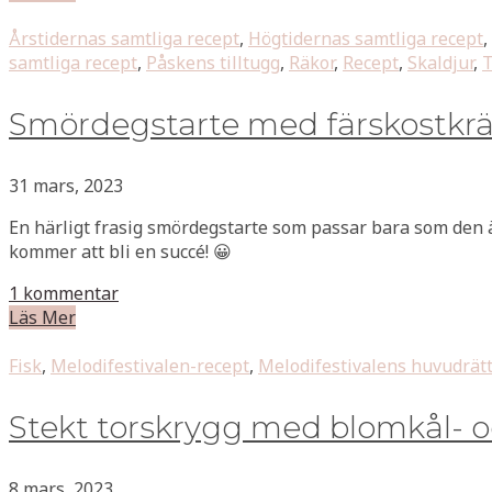
Årstidernas samtliga recept
,
Högtidernas samtliga recept
,
samtliga recept
,
Påskens tilltugg
,
Räkor
,
Recept
,
Skaldjur
,
T
Smördegstarte med färskostkr
31 mars, 2023
En härligt frasig smördegstarte som passar bara som den är 
kommer att bli en succé! 😀
1 kommentar
Läs Mer
Fisk
,
Melodifestivalen-recept
,
Melodifestivalens huvudrätt
Stekt torskrygg med blomkål- o
8 mars, 2023