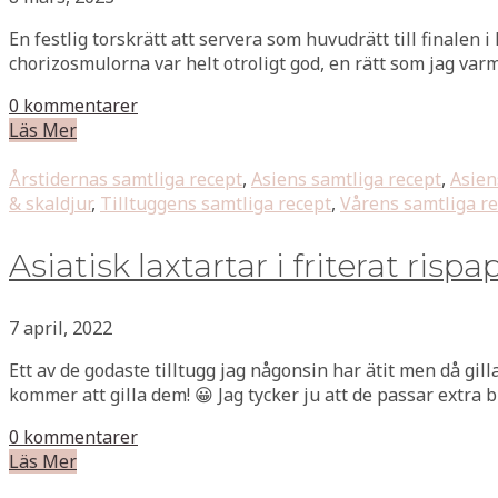
En festlig torskrätt att servera som huvudrätt till finalen i
chorizosmulorna var helt otroligt god, en rätt som jag va
0 kommentarer
Läs Mer
Årstidernas samtliga recept
,
Asiens samtliga recept
,
Asien
& skaldjur
,
Tilltuggens samtliga recept
,
Vårens samtliga r
Asiatisk laxtartar i friterat rispa
7 april, 2022
Ett av de godaste tilltugg jag någonsin har ätit men då gil
kommer att gilla dem! 😀 Jag tycker ju att de passar extra 
0 kommentarer
Läs Mer