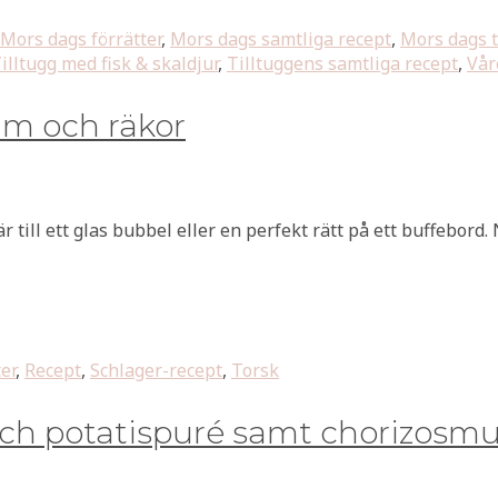
Mors dags förrätter
,
Mors dags samtliga recept
,
Mors dags t
illtugg med fisk & skaldjur
,
Tilltuggens samtliga recept
,
Vår
äm och räkor
till ett glas bubbel eller en perfekt rätt på ett buffebord.
er
,
Recept
,
Schlager-recept
,
Torsk
ch potatispuré samt chorizosmu