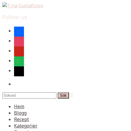
Follow us
facebook
instagram
pinterest
spotify
mail
search

Hem
Blogg
Recept
Kategorier