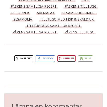
PÅSKENS SAMTLIGA RECEPT
PÅSKENS TILLTUGG
RISPAPPER
SALMALAX
SESAMFRÖN KIMCHI
SESAMOLJA
TILLTUGG MED FISK & SKALDJUR
TILLTUGGENS SAMTLIGA RECEPT
VÅRENS SAMTLIGA RECEPT
VÅRENS TILLTUGG
SHARE ON X
FACEBOOK
PINTEREST
PRINT
Gurk- och ingefärs fizz
Påskmazarinkaka
Lämna en kommentar