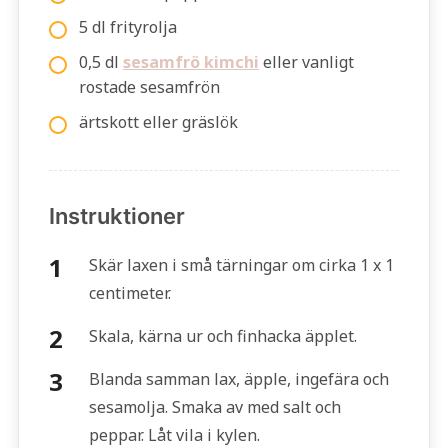
5 dl frityrolja
0,5 dl
sesamfrö kimchi
eller vanligt
rostade sesamfrön
ärtskott eller gräslök
Instruktioner
Skär laxen i små tärningar om cirka 1 x 1
centimeter.
Skala, kärna ur och finhacka äpplet.
Blanda samman lax, äpple, ingefära och
sesamolja. Smaka av med salt och
peppar. Låt vila i kylen.