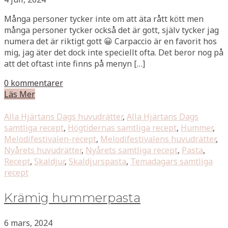
Många personer tycker inte om att äta rått kött men
många personer tycker också det är gott, själv tycker jag
numera det är riktigt gott 😀 Carpaccio är en favorit hos
mig, jag äter det dock inte speciellt ofta. Det beror nog på
att det oftast inte finns på menyn […]
0 kommentarer
Läs Mer
Alla Hjärtans Dags huvudrätter
,
Alla Hjärtans Dags
samtliga recept
,
Högtidernas samtliga recept
,
Hummer
,
Melodifestivalen-recept
,
Melodifestivalens huvudrätter
,
Nyårets huvudrätter
,
Nyårets samtliga recept
,
Pasta
,
Recept
,
Skaldjur
,
Skaldjurspasta
,
Temadagars samtliga
recept
Krämig hummerpasta
6 mars, 2024