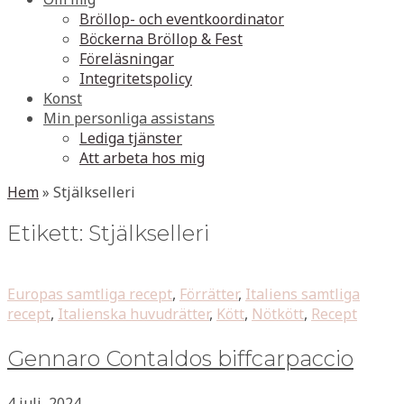
Bröllop- och eventkoordinator
Böckerna Bröllop & Fest
Föreläsningar
Integritetspolicy
Konst
Min personliga assistans
Lediga tjänster
Att arbeta hos mig
Hem
»
Stjälkselleri
Etikett:
Stjälkselleri
Europas samtliga recept
,
Förrätter
,
Italiens samtliga
recept
,
Italienska huvudrätter
,
Kött
,
Nötkött
,
Recept
Gennaro Contaldos biffcarpaccio
4 juli, 2024