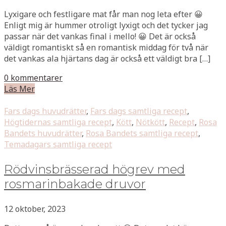
Lyxigare och festligare mat får man nog leta efter 😀
Enligt mig är hummer otroligt lyxigt och det tycker jag
passar när det vankas final i mello! 😀 Det är också
väldigt romantiskt så en romantisk middag för två när
det vankas ala hjärtans dag är också ett väldigt bra […]
0 kommentarer
Läs Mer
Fars dags huvudrätter
,
Fars dags samtliga recept
,
Högtidernas samtliga recept
,
Kött
,
Nötkött
,
Recept
,
Rosa
Bandets huvudrätter
,
Rosa Bandets samtliga recept
,
Temadagars samtliga recept
Rödvinsbrässerad högrev med
rosmarinbakade druvor
12 oktober, 2023