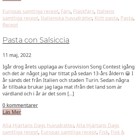
Europas samtliga recept
,
Färs
,
Fläskfärs
,
Italiens
samtliga recept
,
Italienska huvudrätter
,
Kött pasta
,
Pasta
,
Recept
Pasta con Salsiccia
11 maj, 2022
Igår drog årets upplaga av Eurovision Song Contest igång
och det är något jag har tittat på sedan 13-års åldern 😀 I
år sänds det från Italien och staden Turin. Sedan några
år tillbaka brukar jag laga mat ifrån det land som är
värdland och i år är det som […]
0 kommentarer
Läs Mer
Alla Hjärtans Dags huvudrätter
,
Alla Hjärtans Dags
samtliga recept
,
Europas samtliga recept
,
Fisk
,
Fisk &