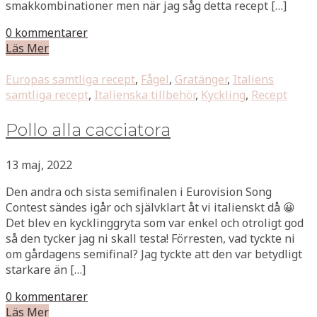
smakkombinationer men när jag såg detta recept […]
0 kommentarer
Läs Mer
Europas samtliga recept
,
Fågel
,
Gratänger
,
Italiens
samtliga recept
,
Italienska tillbehör
,
Kyckling
,
Recept
Pollo alla cacciatora
13 maj, 2022
Den andra och sista semifinalen i Eurovision Song
Contest sändes igår och självklart åt vi italienskt då 😀
Det blev en kycklinggryta som var enkel och otroligt god
så den tycker jag ni skall testa! Förresten, vad tyckte ni
om gårdagens semifinal? Jag tyckte att den var betydligt
starkare än […]
0 kommentarer
Läs Mer