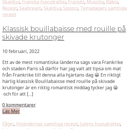
Skaldjur
,
Franska huvudrätter
,
Franskt
,
Musslor
,
Räkor
,
Recept
,
Seabream
,
Skaldjur
,
Soppor
,
Temadagars samtliga
recept
Klassisk bouillabaisse med rouille på
skivade krutonger
10 februari, 2022
Ett av de mest romantiska länderna sägs vara Frankrike
och staden Paris så därför har jag valt att tipsa om mat
från Frankrike till denna alla hjärtans dag 😀 En riktigt
härlig klassisk Bouillabaisse med rouille på skivade
krutonger är en riktig romantisk middag tycker jag 😀
och för att […]
0 kommentarer
Läs Mer
Fågel
,
Högtidernas samtliga recept
,
Julens huvudrätter
,