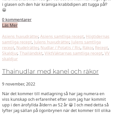
i glasen och den här krämiga krabbdipen att tugga på!?
😀
0 kommentarer
Läs Mer
Asiens huvudrätter
,
Asiens samtliga recept
,
Högtidernas
samtliga recept
,
Julens huvudrätter
,
Julens samtliga
recept
,
Nudelrätter
,
Nudlar / Potatis / Ris
,
Räkor
,
Recept
,
Skaldjur
,
Thailändskt
,
ViktVäktarnas samtliga recept
,
VV
skaldjur
Thainudlar med kanel och räkor
9 november, 2022
När det kommer till matlagning så har jag numera en
viss kunskap och erfarenhet efter som jag har kommit
upp i den ärofyllda åldern av 52 år 😀 I och med detta så
lyfter jag sällan på ögonbrynen när det kommer till olika