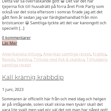
Detta var så överraskande gott 😀 Det var det här
tjejerna fick till huvudrätt på förra året Pink Party som
också var det sista eftersom i somras firade jag att det
gått fem år sedan jag var färdigbehandlad från min
bröstcancer 😀 Samtliga tyckte att det var kanongott och
speciellt […]
0 kommentarer
Läs Mer
Amerikanska tilltugg
,
Amerikas samtliga recept
,
Krabba
,
Recept
,
Skaldjur
,
Tilltugg med fisk & skaldjur
,
Tilltuggens
samtliga recept
Kall krämig krabbdip
1 juni, 2023
Sommaren är officiellt här från och med idag och helgen
är på intågande, solen skall skina men tyvärr skall det
vara lite svalt men vad gör väl det om man har något gott