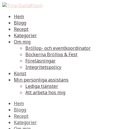
Hem
Blogg
Recept
Kategorier
Om mig
Bröllop- och eventkoordinator
Böckerna Bröllop & Fest
Föreläsningar
Integritetspolicy
Konst
Min personliga assistans
Lediga tjänster
Att arbeta hos mig
Hem
Blogg
Recept
Kategorier
Om mig